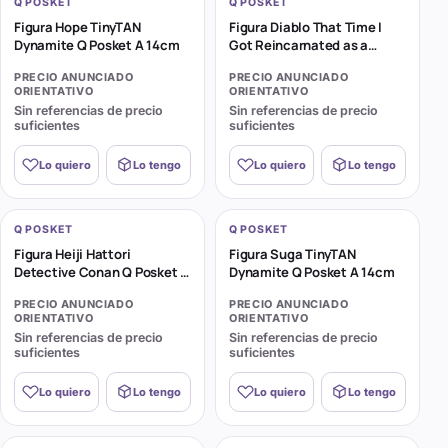
Q POSKET
Q POSKET
Figura Hope TinyTAN
Figura Diablo That Time I
Dynamite Q Posket A 14cm
Got Reincarnated as a
Slime Q Posket 14cm
PRECIO ANUNCIADO
PRECIO ANUNCIADO
ORIENTATIVO
ORIENTATIVO
Sin referencias de precio
Sin referencias de precio
suficientes
suficientes
Lo quiero
Lo tengo
Lo quiero
Lo tengo
Q POSKET
Q POSKET
Figura Heiji Hattori
Figura Suga TinyTAN
Detective Conan Q Posket A
Dynamite Q Posket A 14cm
14cm
PRECIO ANUNCIADO
PRECIO ANUNCIADO
ORIENTATIVO
ORIENTATIVO
Sin referencias de precio
Sin referencias de precio
suficientes
suficientes
Lo quiero
Lo tengo
Lo quiero
Lo tengo