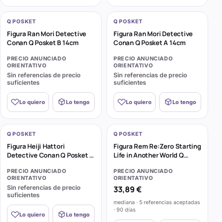
Q POSKET
Q POSKET
Figura Ran Mori Detective
Figura Ran Mori Detective
Conan Q Posket B 14cm
Conan Q Posket A 14cm
PRECIO ANUNCIADO
PRECIO ANUNCIADO
ORIENTATIVO
ORIENTATIVO
Sin referencias de precio
Sin referencias de precio
suficientes
suficientes
Lo quiero
Lo tengo
Lo quiero
Lo tengo
Q POSKET
Q POSKET
Figura Heiji Hattori
Figura Rem Re:Zero Starting
Detective Conan Q Posket B
Life in Another World Q
14cm
Posket 14cm
PRECIO ANUNCIADO
PRECIO ANUNCIADO
ORIENTATIVO
ORIENTATIVO
Sin referencias de precio
33,89 €
suficientes
mediana · 5 referencias aceptadas
· 90 días
Lo quiero
Lo tengo