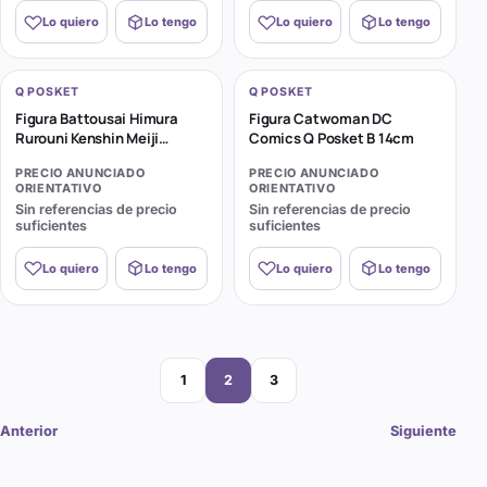
Lo quiero
Lo tengo
Lo quiero
Lo tengo
Q POSKET
Q POSKET
Figura Battousai Himura
Figura Catwoman DC
Rurouni Kenshin Meiji
Comics Q Posket B 14cm
Swordsman Romantic Story
PRECIO ANUNCIADO
PRECIO ANUNCIADO
Q Posket A 14cm
ORIENTATIVO
ORIENTATIVO
Sin referencias de precio
Sin referencias de precio
suficientes
suficientes
Lo quiero
Lo tengo
Lo quiero
Lo tengo
Página
Página
Página
1
2
3
Anterior
Siguiente