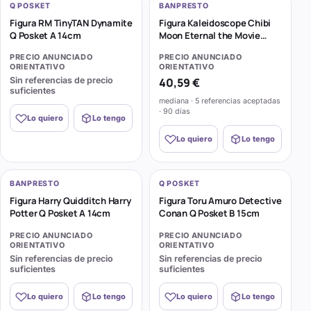
Q POSKET
BANPRESTO
Figura RM TinyTAN Dynamite
Figura Kaleidoscope Chibi
Q Posket A 14cm
Moon Eternal the Movie
Sailor Moon Q Posket 14cm
PRECIO ANUNCIADO
PRECIO ANUNCIADO
ORIENTATIVO
ORIENTATIVO
Sin referencias de precio
40,59 €
suficientes
mediana · 5 referencias aceptadas
· 90 días
Lo quiero
Lo tengo
Lo quiero
Lo tengo
BANPRESTO
Q POSKET
Figura Harry Quidditch Harry
Figura Toru Amuro Detective
Potter Q Posket A 14cm
Conan Q Posket B 15cm
PRECIO ANUNCIADO
PRECIO ANUNCIADO
ORIENTATIVO
ORIENTATIVO
Sin referencias de precio
Sin referencias de precio
suficientes
suficientes
Lo quiero
Lo tengo
Lo quiero
Lo tengo