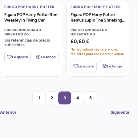
FUNKO POP HARRY POTTER
FUNKO POP HARRY POTTER
Figura POP Harry Potter Ron
Figura POP Harry Potter
Weasley in Flying Car
Remus Lupin The Shrieking
Shack
PRECIO ANUNCIADO
PRECIO ANUNCIADO
ORIENTATIVO
ORIENTATIVO
Sin referencias de precio
60,60 €
suficientes
No hay suficientes referencias
recientes para considerarlo actual
Lo quiero
Lo tengo
Lo quiero
Lo tengo
Página
Página
Página
Página
Página
1
2
3
4
5
Anterior
Siguiente