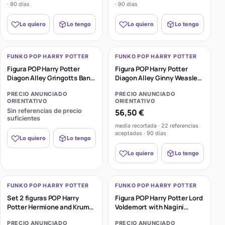
· 90 días
· 90 días
Lo quiero
Lo tengo
Lo quiero
Lo tengo
FUNKO POP HARRY POTTER
FUNKO POP HARRY POTTER
Figura POP Harry Potter
Figura POP Harry Potter
Diagon Alley Gringotts Bank
Diagon Alley Ginny Weasley
with Head Exclusive
Flourish & Blotts Exclusive
PRECIO ANUNCIADO
PRECIO ANUNCIADO
ORIENTATIVO
ORIENTATIVO
Sin referencias de precio
56,50 €
suficientes
media recortada · 22 referencias
aceptadas · 90 días
Lo quiero
Lo tengo
Lo quiero
Lo tengo
FUNKO POP HARRY POTTER
FUNKO POP HARRY POTTER
Set 2 figuras POP Harry
Figura POP Harry Potter Lord
Potter Hermione and Krum
Voldemort with Nagini
Yule Exclusive
Exclusive
PRECIO ANUNCIADO
PRECIO ANUNCIADO