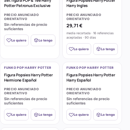
Set figura POP & Tee Harry
Figura Popsies Harry Potter
Potter Patronus Exclusive
Harry Ingles
PRECIO ANUNCIADO
PRECIO ANUNCIADO
ORIENTATIVO
ORIENTATIVO
Sin referencias de precio
29,71 €
suficientes
media recortada · 16 referencias
aceptadas · 90 días
Lo quiero
Lo tengo
Lo quiero
Lo tengo
FUNKO POP HARRY POTTER
FUNKO POP HARRY POTTER
Figura Popsies Harry Potter
Figura Popsies Harry Potter
Hermione Español
Harry Español
PRECIO ANUNCIADO
PRECIO ANUNCIADO
ORIENTATIVO
ORIENTATIVO
Sin referencias de precio
Sin referencias de precio
suficientes
suficientes
Lo quiero
Lo tengo
Lo quiero
Lo tengo