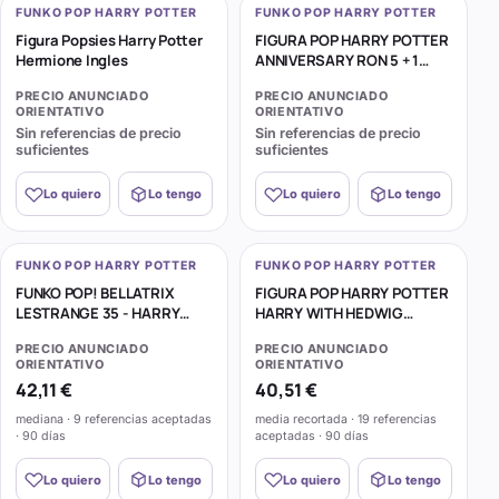
FUNKO POP HARRY POTTER
FUNKO POP HARRY POTTER
Figura Popsies Harry Potter
FIGURA POP HARRY POTTER
Hermione Ingles
ANNIVERSARY RON 5 + 1
CHASE
PRECIO ANUNCIADO
PRECIO ANUNCIADO
ORIENTATIVO
ORIENTATIVO
Sin referencias de precio
Sin referencias de precio
suficientes
suficientes
Lo quiero
Lo tengo
Lo quiero
Lo tengo
FUNKO POP HARRY POTTER
FUNKO POP HARRY POTTER
FUNKO POP! BELLATRIX
FIGURA POP HARRY POTTER
LESTRANGE 35 - HARRY
HARRY WITH HEDWIG
POTTER
EXCLUSIVE
PRECIO ANUNCIADO
PRECIO ANUNCIADO
ORIENTATIVO
ORIENTATIVO
42,11 €
40,51 €
mediana · 9 referencias aceptadas
media recortada · 19 referencias
· 90 días
aceptadas · 90 días
Lo quiero
Lo tengo
Lo quiero
Lo tengo