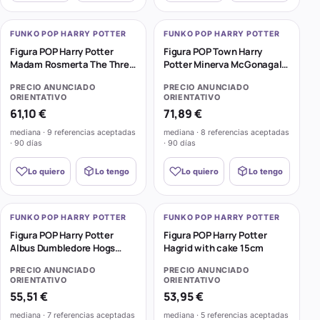
FUNKO POP HARRY POTTER
FUNKO POP HARRY POTTER
Figura POP Harry Potter
Figura POP Town Harry
Madam Rosmerta The Three
Potter Minerva McGonagall
Broomsticks
Hogwarts
PRECIO ANUNCIADO
PRECIO ANUNCIADO
ORIENTATIVO
ORIENTATIVO
61,10 €
71,89 €
mediana · 9 referencias aceptadas
mediana · 8 referencias aceptadas
· 90 días
· 90 días
Lo quiero
Lo tengo
Lo quiero
Lo tengo
FUNKO POP HARRY POTTER
FUNKO POP HARRY POTTER
Figura POP Harry Potter
Figura POP Harry Potter
Albus Dumbledore Hogs
Hagrid with cake 15cm
Head In
PRECIO ANUNCIADO
PRECIO ANUNCIADO
ORIENTATIVO
ORIENTATIVO
55,51 €
53,95 €
mediana · 7 referencias aceptadas
mediana · 5 referencias aceptadas