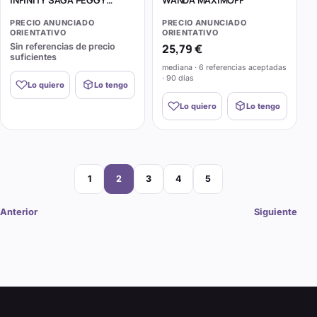
INFINITY SAGA PEGGY
WANDA MAXIMOFF
CARTER
PRECIO ANUNCIADO
PRECIO ANUNCIADO
ORIENTATIVO
ORIENTATIVO
Sin referencias de precio
25,79 €
suficientes
mediana · 6 referencias aceptadas
· 90 días
Lo quiero
Lo tengo
Lo quiero
Lo tengo
Página
Página
Página
Página
Página
1
2
3
4
5
Anterior
Siguiente