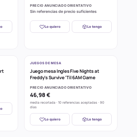
PRECIO ANUNCIADO ORIENTATIVO
Sin referencias de precio suficientes
go
Lo quiero
Lo tengo
JUEGOS DE MESA
rt
Juego mesa Ingles Five Nights at
Freddy's Survive 'Til 6AM Game
PRECIO ANUNCIADO ORIENTATIVO
46,98 €
media recortada · 10 referencias aceptadas · 90
días
go
Lo quiero
Lo tengo