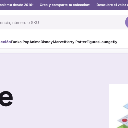
cionismo desde 2016
Crea y comparte tu colección
Descubre el valor 
ección
Funko Pop
Anime
Disney
Marvel
Harry Potter
Figuras
Loungefly
e