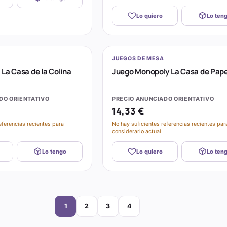
Lo quiero
Lo ten
JUEGOS DE MESA
 La Casa de la Colina
Juego Monopoly La Casa de Pape
DO ORIENTATIVO
PRECIO ANUNCIADO ORIENTATIVO
14,33 €
eferencias recientes para
No hay suficientes referencias recientes par
considerarlo actual
Lo tengo
Lo quiero
Lo ten
Página
Página
Página
Página
1
2
3
4