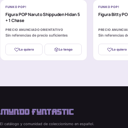
FUNKO POP!
FUNKO POP!
Figura POP Naruto Shippuden Hidan 5
Figura Bitty P
+ 1 Chase
PRECIO ANUNCIADO ORIENTATIVO
PRECIO ANUNCIA
Sin referencias de precio suficientes
Sin referencias d
Lo quiero
Lo tengo
Lo quiero
El catálogo y comunidad de coleccionismo en español.