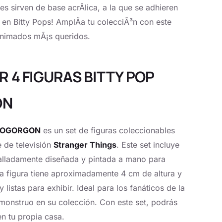
s sirven de base acrÃ­lica, a la que se adhieren
o en Bitty Pops! AmplÃ­a tu colecciÃ³n con este
 animados mÃ¡s queridos.
ER 4 FIGURAS BITTY POP
ON
EMOGORGON
es un set de figuras coleccionables
 de televisión
Stranger Things
. Este set incluye
alladamente diseñada y pintada a mano para
da figura tiene aproximadamente 4 cm de altura y
listas para exhibir. Ideal para los fanáticos de la
 monstruo en su colección. Con este set, podrás
n tu propia casa.