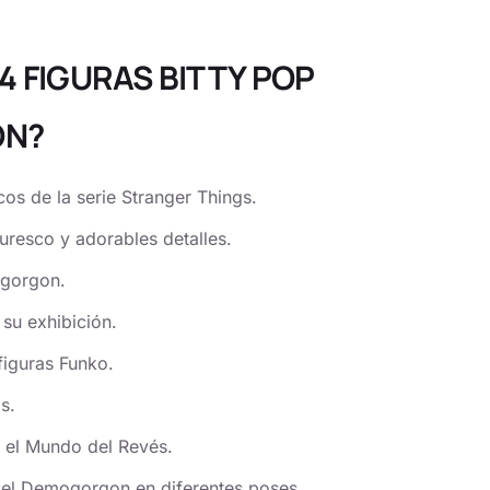
 4 FIGURAS BITTY POP
ON?
s de la serie Stranger Things.
turesco y adorables detalles.
ogorgon.
 su exhibición.
 figuras Funko.
s.
n el Mundo del Revés.
 del Demogorgon en diferentes poses.