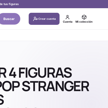
de tus figuras
Buscar
Crear cuenta
Cuenta
Mi colección
R 4 FIGURAS
 POP STRANGER
S