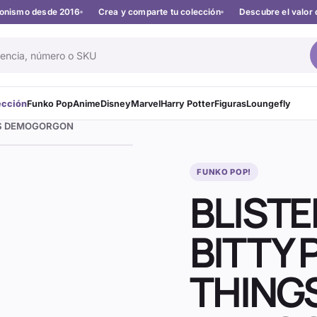
cionismo desde 2016
Crea y comparte tu colección
Descubre el valor 
ección
Funko Pop
Anime
Disney
Marvel
Harry Potter
Figuras
Loungefly
GS DEMOGORGON
FUNKO POP!
BLISTE
BITTY
THING