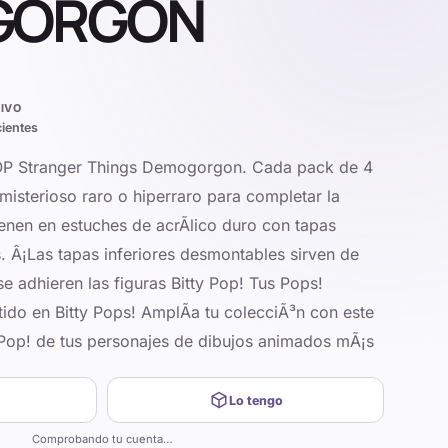
GORGON
IVO
cientes
y POP Stranger Things Demogorgon. Cada pack de 4
 misterioso raro o hiperraro para completar la
ienen en estuches de acrÃ­lico duro con tapas
. Â¡Las tapas inferiores desmontables sirven de
 se adhieren las figuras Bitty Pop! Tus Pops!
tido en Bitty Pops! AmplÃ­a tu colecciÃ³n con este
y Pop! de tus personajes de dibujos animados mÃ¡s
Lo tengo
Comprobando tu cuenta…