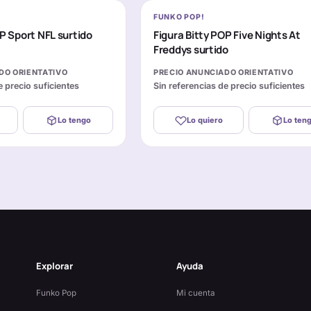
FUNKO POP!
OP Sport NFL surtido
Figura Bitty POP Five Nights At
Freddys surtido
DO ORIENTATIVO
PRECIO ANUNCIADO ORIENTATIVO
e precio suficientes
Sin referencias de precio suficientes
Lo tengo
Lo quiero
Lo ten
Explorar
Ayuda
Funko Pop
Mi cuenta