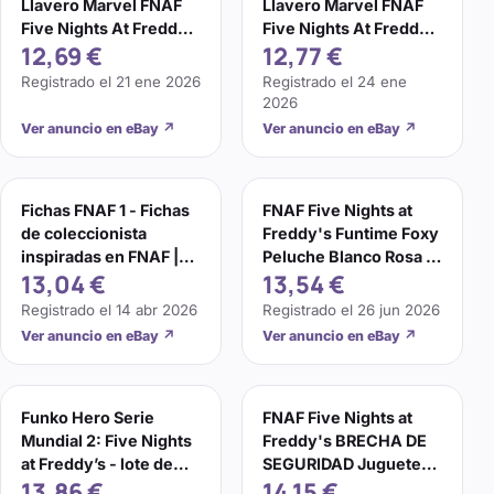
Llavero Marvel FNAF
Llavero Marvel FNAF
Five Nights At Freddy’s
Five Nights At Freddy’s
12,69 €
12,77 €
Figura Juguetes
Figura Juguetes
Regalo
Regalo
Registrado el
21 ene 2026
Registrado el
24 ene
2026
Ver anuncio en eBay
↗
Ver anuncio en eBay
↗
Fichas FNAF 1 - Fichas
FNAF Five Nights at
de coleccionista
Freddy's Funtime Foxy
inspiradas en FNAF |
Peluche Blanco Rosa 18
13,04 €
13,54 €
Freddy
cm Nuevo
Registrado el
14 abr 2026
Registrado el
26 jun 2026
Ver anuncio en eBay
↗
Ver anuncio en eBay
↗
Funko Hero Serie
FNAF Five Nights at
Mundial 2: Five Nights
Freddy's BRECHA DE
at Freddy’s - lote de
SEGURIDAD Juguete
13,86 €
14,15 €
trabajo - 4 figuras
de Peluche Muñeca