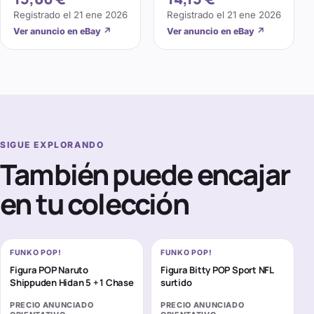
Juguete Adulto Niños
Registrado el
21 ene 2026
Registrado el
21 ene 2026
Regalo
Ver anuncio en eBay
↗
Ver anuncio en eBay
↗
SIGUE EXPLORANDO
También puede encajar
en tu colección
FUNKO POP!
FUNKO POP!
Figura POP Naruto
Figura Bitty POP Sport NFL
Shippuden Hidan 5 + 1 Chase
surtido
PRECIO ANUNCIADO
PRECIO ANUNCIADO