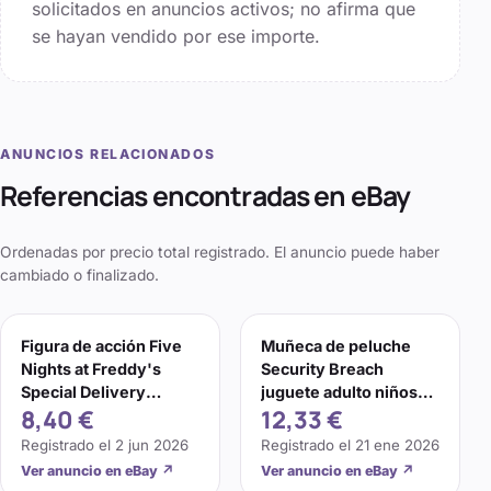
solicitados en anuncios activos; no afirma que
se hayan vendido por ese importe.
ANUNCIOS RELACIONADOS
Referencias encontradas en eBay
Ordenadas por precio total registrado. El anuncio puede haber
cambiado o finalizado.
Figura de acción Five
Muñeca de peluche
Nights at Freddy's
Security Breach
Special Delivery
juguete adulto niños
8,40 €
12,33 €
Shamrock Freddy
regalo 8" Fnaf Five
Nights at Freddy's
Registrado el
2 jun 2026
Registrado el
21 ene 2026
Ver anuncio en eBay
↗
Ver anuncio en eBay
↗