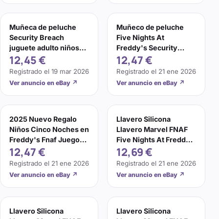
Muñeca de peluche
Muñeco de peluche
Security Breach
Five Nights At
juguete adulto niños
Freddy's Security
12,45 €
12,47 €
regalo 8" Fnaf Five
Breach juguete adulto
Nights at Freddy's
niños regalo 8"
Registrado el
19 mar 2026
Registrado el
21 ene 2026
tendencia
Ver anuncio en eBay
↗
Ver anuncio en eBay
↗
2025 Nuevo Regalo
Llavero Silicona
Niños Cinco Noches en
Llavero Marvel FNAF
Freddy's Fnaf Juego
Five Nights At Freddy’s
12,47 €
12,69 €
Peluche Muñeco Foxy
Figura Juguetes
Regalo
Registrado el
21 ene 2026
Registrado el
21 ene 2026
Ver anuncio en eBay
↗
Ver anuncio en eBay
↗
Llavero Silicona
Llavero Silicona