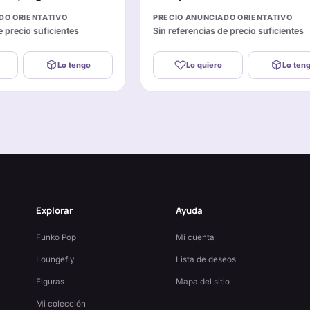
DO ORIENTATIVO
PRECIO ANUNCIADO ORIENTATIVO
e precio suficientes
Sin referencias de precio suficientes
Lo tengo
Lo quiero
Lo ten
Explorar
Ayuda
Funko Pop
Mi cuenta
Loungefly
Lista de deseos
Figuras
Mapa del sitio
Mi colección