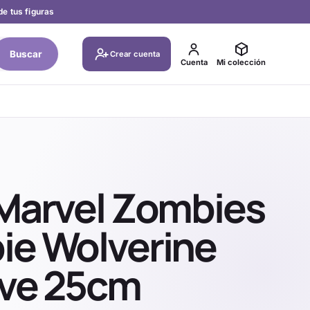
de tus figuras
Buscar
Crear cuenta
Cuenta
Mi colección
 Marvel Zombies
ie Wolverine
ive 25cm