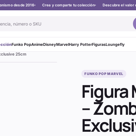
cionismo desde 2016
Crea y comparte tu colección
Descubre el valor 
ección
Funko Pop
Anime
Disney
Marvel
Harry Potter
Figuras
Loungefly
xclusive 25cm
FUNKO POP MARVEL
Figura
– Zomb
Exclus