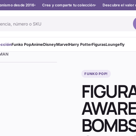
cionismo desde 2016
Crea y comparte tu colección
Descubre el valor 
ección
Funko Pop
Anime
Disney
Marvel
Harry Potter
Figuras
Loungefly
OMAN
FUNKO POP!
FIGURA
AWARE
BOMBS