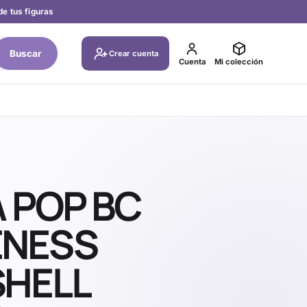
de tus figuras
Buscar
Crear cuenta
Cuenta
Mi colección
 POP BC
NESS
HELL