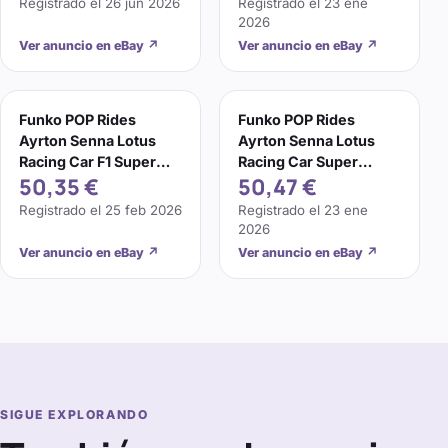
Registrado el
26 jun 2026
Registrado el
23 ene
2026
Ver anuncio en eBay
↗
Ver anuncio en eBay
↗
Funko POP Rides
Funko POP Rides
Ayrton Senna Lotus
Ayrton Senna Lotus
Racing Car F1 Super
Racing Car Super
50,35 €
50,47 €
Deluxe Figura 314
Deluxe Figura 314
Registrado el
25 feb 2026
Registrado el
23 ene
2026
Ver anuncio en eBay
↗
Ver anuncio en eBay
↗
SIGUE EXPLORANDO