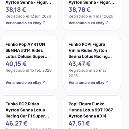
Ayrton Senna - Figura
Ayrton Senna - Figura
38,18 €
38,78 €
de Vinilo Coleccion
Vinilo 314
Registrado el
12 jun 2026
Registrado el
1 mar 2026
Ver anuncio en eBay
↗
Ver anuncio en eBay
↗
Funko Pop AYRTON
Funko POP! Figura
SENNA #314 Rides
Vinilo Rides Ayrton
Lotus Deluxe Super
Senna Lotus Racing
40,15 €
43,47 €
Figura Vinilo Fórmula
Car Super Deluxe 314
Uno...
Registrado el
15 feb 2026
Registrado el
25 may
2026
Ver anuncio en eBay
↗
Ver anuncio en eBay
↗
Funko POP Rides
Pop! Figura Funko
Ayrton Senna Lotus
Honda Lotus 99T 1987
Racing Car F1 Super
Ayrton Senna #314
46,27 €
47,51 €
Deluxe Figura 314