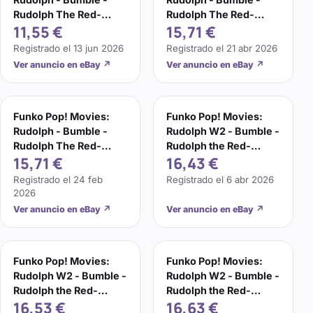
Rudolph The Red-
Rudolph The Red-
11,55 €
15,71 €
Nosed Reindeer -
Nosed Reindeer -
Figura de
Figura de
Registrado el
13 jun 2026
Registrado el
21 abr 2026
Ver anuncio en eBay
↗
Ver anuncio en eBay
↗
Funko Pop! Movies:
Funko Pop! Movies:
Rudolph - Bumble -
Rudolph W2 - Bumble -
Rudolph The Red-
Rudolph the Red-
15,71 €
16,43 €
Nosed Reindeer -
Nosed Reindeer -
Figura de
Collec
Registrado el
24 feb
Registrado el
6 abr 2026
2026
Ver anuncio en eBay
↗
Ver anuncio en eBay
↗
Funko Pop! Movies:
Funko Pop! Movies:
Rudolph W2 - Bumble -
Rudolph W2 - Bumble -
Rudolph the Red-
Rudolph the Red-
16,53 €
16,63 €
Nosed Reindeer -
Nosed Reindeer -