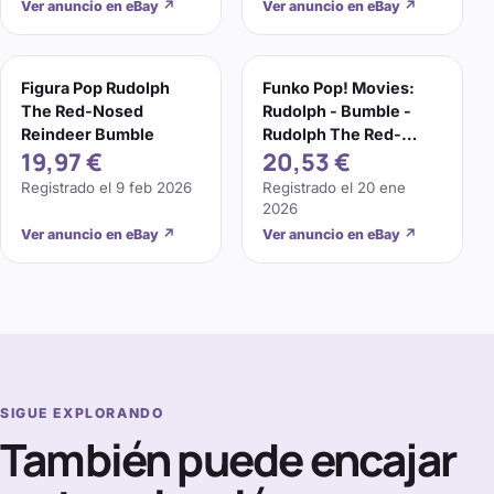
Ver anuncio en eBay
↗
Ver anuncio en eBay
↗
Figura Pop Rudolph
Funko Pop! Movies:
The Red-Nosed
Rudolph - Bumble -
Reindeer Bumble
Rudolph The Red-
19,97 €
20,53 €
Nosed Reindeer -
Figura de
Registrado el
9 feb 2026
Registrado el
20 ene
2026
Ver anuncio en eBay
↗
Ver anuncio en eBay
↗
SIGUE EXPLORANDO
También puede encajar