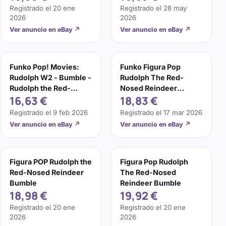
Collec
Collec
Registrado el
20 ene
Registrado el
28 may
2026
2026
Ver anuncio en eBay
↗
Ver anuncio en eBay
↗
Funko Pop! Movies:
Funko Figura Pop
Rudolph W2 - Bumble -
Rudolph The Red-
Rudolph the Red-
Nosed Reindeer
16,63 €
18,83 €
Nosed Reindeer -
Bumble
Collec
Registrado el
9 feb 2026
Registrado el
17 mar 2026
Ver anuncio en eBay
↗
Ver anuncio en eBay
↗
Figura POP Rudolph the
Figura Pop Rudolph
Red-Nosed Reindeer
The Red-Nosed
Bumble
Reindeer Bumble
18,98 €
19,92 €
Registrado el
20 ene
Registrado el
20 ene
2026
2026