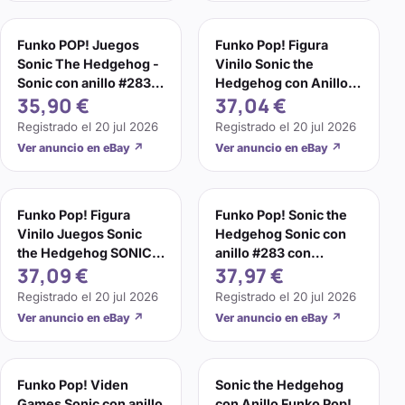
Funko POP! Juegos
Funko Pop! Figura
Sonic The Hedgehog -
Vinilo Sonic the
Sonic con anillo #283
Hedgehog con Anillo
35,90 €
37,04 €
*Caja dañada*
#283
Registrado el
20 jul 2026
Registrado el
20 jul 2026
Ver anuncio en eBay
↗
Ver anuncio en eBay
↗
Funko Pop! Figura
Funko Pop! Sonic the
Vinilo Juegos Sonic
Hedgehog Sonic con
the Hedgehog SONIC
anillo #283 con
37,09 €
37,97 €
con Anillo # 283
protector contra pop
Registrado el
20 jul 2026
Registrado el
20 jul 2026
Ver anuncio en eBay
↗
Ver anuncio en eBay
↗
Funko Pop! Viden
Sonic the Hedgehog
Games Sonic con anillo
con Anillo Funko Pop!