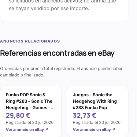
solicitados en anuncios activos; no afirma que
se hayan vendido por ese importe.
ANUNCIOS RELACIONADOS
Referencias encontradas en eBay
Ordenadas por precio total registrado. El anuncio puede haber
cambiado o finalizado.
Funko POP Sonic &
Juegos - Sonic the
Ring #283 - Sonic The
Hedgehog With Ring
Hedgehog - Games -
#283 Funko Pop
29,80 €
32,73 €
Figurine Vinyle
Registrado el
20 jul 2026
Registrado el
20 jul 2026
Ver anuncio en eBay
↗
Ver anuncio en eBay
↗