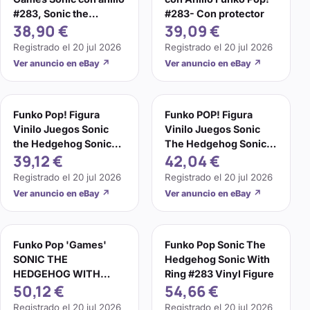
#283, Sonic the
#283- Con protector
38,90 €
39,09 €
Hedgehog
Registrado el
20 jul 2026
Registrado el
20 jul 2026
Ver anuncio en eBay
↗
Ver anuncio en eBay
↗
Funko Pop! Figura
Funko POP! Figura
Vinilo Juegos Sonic
Vinilo Juegos Sonic
the Hedgehog Sonic
The Hedgehog Sonic
39,12 €
42,04 €
con Anillo 283
con Anillo #283
¡NUEVO!
Registrado el
20 jul 2026
Registrado el
20 jul 2026
Ver anuncio en eBay
↗
Ver anuncio en eBay
↗
Funko Pop 'Games'
Funko Pop Sonic The
SONIC THE
Hedgehog Sonic With
HEDGEHOG WITH
Ring #283 Vinyl Figure
50,12 €
54,66 €
RING Figura Vinilo
#283 NRFB Sega
Registrado el
20 jul 2026
Registrado el
20 jul 2026