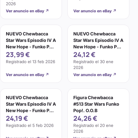
2026
Ver anuncio en eBay
↗
Ver anuncio en eBay
↗
NUEVO Chewbacca
NUEVO Chewbacca
Star Wars Episodio IV A
Star Wars Episodio IV A
New Hope - Funko Pop
New Hope - Funko Pop
23,99 €
24,12 €
#596 Figura Vinilo
#596 Figura Vinilo
Registrado el
13 feb 2026
Registrado el
30 ene
2026
Ver anuncio en eBay
↗
Ver anuncio en eBay
↗
NUEVO Chewbacca
Figura Chewbacca
Star Wars Episodio IV A
#513 Star Wars Funko
New Hope - Funko Pop
Pop!. O.O.B
24,19 €
24,26 €
#596 Figura Vinilo
Registrado el
5 feb 2026
Registrado el
20 ene
2026