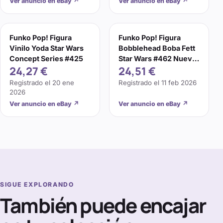
Ver anuncio en eBay
↗
Ver anuncio en eBay
↗
Funko Pop! Figura
Funko Pop! Figura
Vinilo Yoda Star Wars
Bobblehead Boba Fett
Concept Series #425
Star Wars #462 Nueva
24,27 €
24,51 €
en Caja 2023
Registrado el
20 ene
Registrado el
11 feb 2026
2026
Ver anuncio en eBay
↗
Ver anuncio en eBay
↗
SIGUE EXPLORANDO
También puede encajar