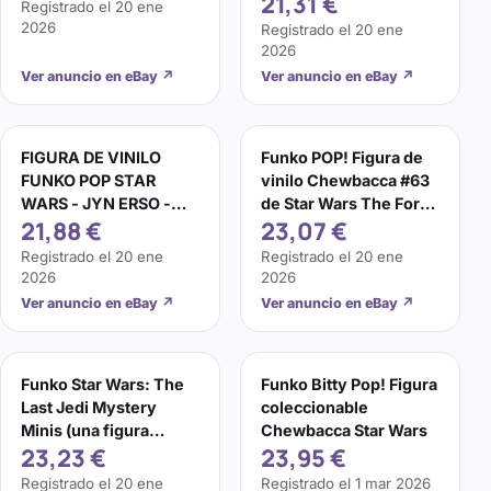
21,31 €
Registrado el
20 ene
2026
Registrado el
20 ene
2026
Ver anuncio en eBay
↗
Ver anuncio en eBay
↗
FIGURA DE VINILO
Funko POP! Figura de
FUNKO POP STAR
vinilo Chewbacca #63
WARS - JYN ERSO -
de Star Wars The Force
21,88 €
23,07 €
#138
Awakens
Registrado el
20 ene
Registrado el
20 ene
2026
2026
Ver anuncio en eBay
↗
Ver anuncio en eBay
↗
Funko Star Wars: The
Funko Bitty Pop! Figura
Last Jedi Mystery
coleccionable
Minis (una figura
Chewbacca Star Wars
23,23 €
23,95 €
aleatoria)
Registrado el
20 ene
Registrado el
1 mar 2026