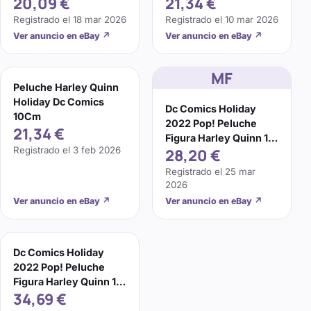
20,09 €
21,34 €
Registrado el
18 mar 2026
Registrado el
10 mar 2026
Ver anuncio en eBay
↗
Ver anuncio en eBay
↗
MF
Peluche Harley Quinn
Holiday Dc Comics
Dc Comics Holiday
10Cm
2022 Pop! Peluche
21,34 €
Figura Harley Quinn 10
Registrado el
3 feb 2026
28,20 €
Cm Funko
Registrado el
25 mar
2026
Ver anuncio en eBay
↗
Ver anuncio en eBay
↗
Dc Comics Holiday
2022 Pop! Peluche
Figura Harley Quinn 10
34,69 €
Cm Funko (Spedito ...