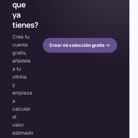
que
ya
tienes?
Crea tu
cuenta
Crear mi colección gratis
gratis,
añádela
a tu
vitrina
y
empieza
a
calcular
el
valor
estimado