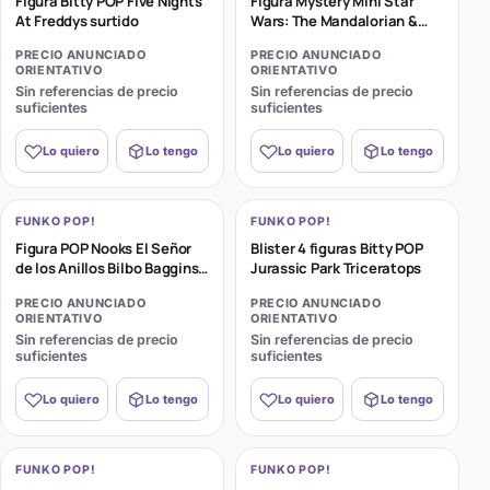
Figura Bitty POP Five Nights
Figura Mystery Mini Star
At Freddys surtido
Wars: The Mandalorian &
Grogu surtido
PRECIO ANUNCIADO
PRECIO ANUNCIADO
ORIENTATIVO
ORIENTATIVO
Sin referencias de precio
Sin referencias de precio
suficientes
suficientes
Lo quiero
Lo tengo
Lo quiero
Lo tengo
FUNKO POP!
FUNKO POP!
Figura POP Nooks El Señor
Blister 4 figuras Bitty POP
de los Anillos Bilbo Baggins
Jurassic Park Triceratops
in Bag-End
PRECIO ANUNCIADO
PRECIO ANUNCIADO
ORIENTATIVO
ORIENTATIVO
Sin referencias de precio
Sin referencias de precio
suficientes
suficientes
Lo quiero
Lo tengo
Lo quiero
Lo tengo
FUNKO POP!
FUNKO POP!