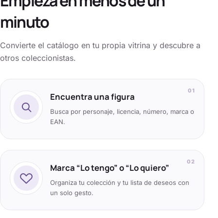
Empieza en menos de un
minuto
Convierte el catálogo en tu propia vitrina y descubre a
otros coleccionistas.
0
1
Encuentra una figura
Busca por personaje, licencia, número, marca o
EAN.
0
2
Marca “Lo tengo” o “Lo quiero”
Organiza tu colección y tu lista de deseos con
un solo gesto.