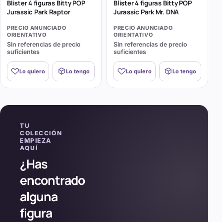
Blister 4 figuras Bitty POP
Blister 4 figuras Bitty POP
Jurassic Park Raptor
Jurassic Park Mr. DNA
PRECIO ANUNCIADO
PRECIO ANUNCIADO
ORIENTATIVO
ORIENTATIVO
Sin referencias de precio
Sin referencias de precio
suficientes
suficientes
Lo quiero
Lo tengo
Lo quiero
Lo tengo
TU
COLECCIÓN
EMPIEZA
AQUÍ
¿Has
encontrado
alguna
figura