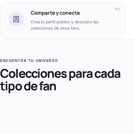
0
3
Comparte y conecta
Crea tu perfil público y descubre las
colecciones de otros fans.
ENCUENTRA TU UNIVERSO
Colecciones para cada
tipo de fan
Anime
Disney
Marvel
Harry Potter
Cine y series
Videojuegos