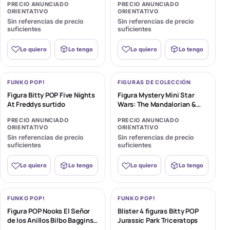
PRECIO ANUNCIADO
PRECIO ANUNCIADO
ORIENTATIVO
ORIENTATIVO
Sin referencias de precio
Sin referencias de precio
suficientes
suficientes
Lo quiero
Lo tengo
Lo quiero
Lo tengo
FUNKO POP!
FIGURAS DE COLECCIÓN
Figura Bitty POP Five Nights
Figura Mystery Mini Star
At Freddys surtido
Wars: The Mandalorian &
Grogu surtido
PRECIO ANUNCIADO
PRECIO ANUNCIADO
ORIENTATIVO
ORIENTATIVO
Sin referencias de precio
Sin referencias de precio
suficientes
suficientes
Lo quiero
Lo tengo
Lo quiero
Lo tengo
FUNKO POP!
FUNKO POP!
Figura POP Nooks El Señor
Blister 4 figuras Bitty POP
de los Anillos Bilbo Baggins
Jurassic Park Triceratops
in Bag-End