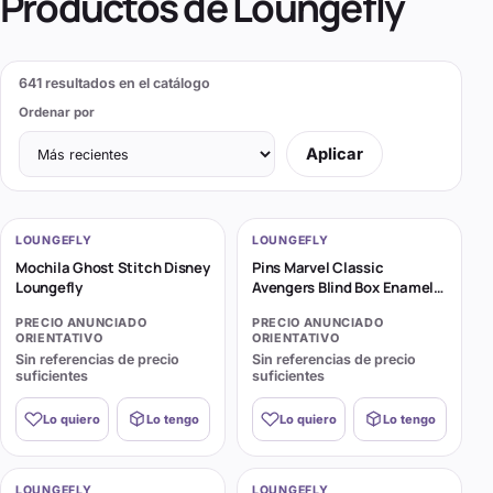
Productos de
Loungefly
641
resultados en el catálogo
Ordenar por
Aplicar
LOUNGEFLY
LOUNGEFLY
Mochila Ghost Stitch Disney
Pins Marvel Classic
Loungefly
Avengers Blind Box Enamel
12 Loungefly
PRECIO ANUNCIADO
PRECIO ANUNCIADO
ORIENTATIVO
ORIENTATIVO
Sin referencias de precio
Sin referencias de precio
suficientes
suficientes
Lo quiero
Lo tengo
Lo quiero
Lo tengo
LOUNGEFLY
LOUNGEFLY