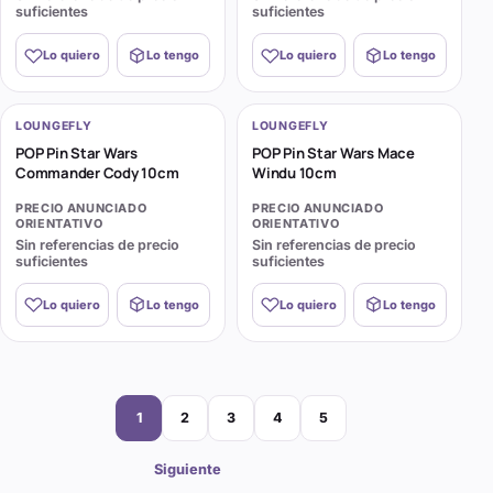
suficientes
suficientes
Lo quiero
Lo tengo
Lo quiero
Lo tengo
LOUNGEFLY
LOUNGEFLY
POP Pin Star Wars
POP Pin Star Wars Mace
Commander Cody 10cm
Windu 10cm
PRECIO ANUNCIADO
PRECIO ANUNCIADO
ORIENTATIVO
ORIENTATIVO
Sin referencias de precio
Sin referencias de precio
suficientes
suficientes
Lo quiero
Lo tengo
Lo quiero
Lo tengo
Página
Página
Página
Página
Página
1
2
3
4
5
Siguiente