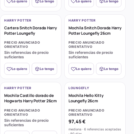
Lo quiero
Lo tengo
Lo quiero
Lo tengo
HARRY POTTER
HARRY POTTER
Cartera Snitch Dorada Harry
Mochila Snitch Dorada Harry
Potter Loungefly
Potter Loungefly 26cm
PRECIO ANUNCIADO
PRECIO ANUNCIADO
ORIENTATIVO
ORIENTATIVO
Sin referencias de precio
Sin referencias de precio
suficientes
suficientes
Lo quiero
Lo tengo
Lo quiero
Lo tengo
HARRY POTTER
LOUNGEFLY
Mochila Castillo dorado de
Mochila Hello Kitty
Hogwarts Harry Potter 26cm
Loungefly 26cm
PRECIO ANUNCIADO
PRECIO ANUNCIADO
ORIENTATIVO
ORIENTATIVO
Sin referencias de precio
97,45 €
suficientes
mediana · 6 referencias aceptadas
· 90 días