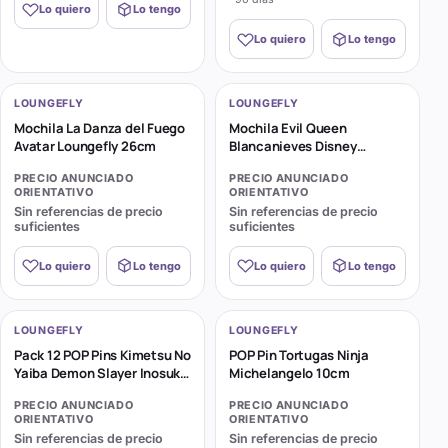
Lo quiero
Lo tengo
Lo quiero
Lo tengo
LOUNGEFLY
LOUNGEFLY
Mochila La Danza del Fuego
Mochila Evil Queen
Avatar Loungefly 26cm
Blancanieves Disney
Loungefly 27cm
PRECIO ANUNCIADO
PRECIO ANUNCIADO
ORIENTATIVO
ORIENTATIVO
Sin referencias de precio
Sin referencias de precio
suficientes
suficientes
Lo quiero
Lo tengo
Lo quiero
Lo tengo
LOUNGEFLY
LOUNGEFLY
Pack 12 POP Pins Kimetsu No
POP Pin Tortugas Ninja
Yaiba Demon Slayer Inosuke
Michelangelo 10cm
Hashibira 10cm 11 + 1 Chase
PRECIO ANUNCIADO
PRECIO ANUNCIADO
ORIENTATIVO
ORIENTATIVO
Sin referencias de precio
Sin referencias de precio