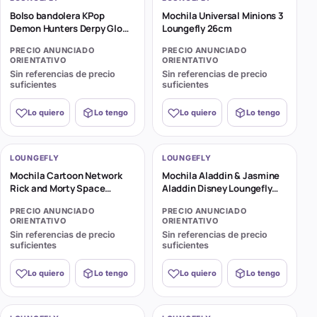
Bolso bandolera KPop
Mochila Universal Minions 3
Demon Hunters Derpy Glow
Loungefly 26cm
Cosplay Loungefly
PRECIO ANUNCIADO
PRECIO ANUNCIADO
ORIENTATIVO
ORIENTATIVO
Sin referencias de precio
Sin referencias de precio
suficientes
suficientes
Lo quiero
Lo tengo
Lo quiero
Lo tengo
LOUNGEFLY
LOUNGEFLY
Mochila Cartoon Network
Mochila Aladdin & Jasmine
Rick and Morty Space
Aladdin Disney Loungefly
Cruiser Loungefly 26cm
26cm
PRECIO ANUNCIADO
PRECIO ANUNCIADO
ORIENTATIVO
ORIENTATIVO
Sin referencias de precio
Sin referencias de precio
suficientes
suficientes
Lo quiero
Lo tengo
Lo quiero
Lo tengo