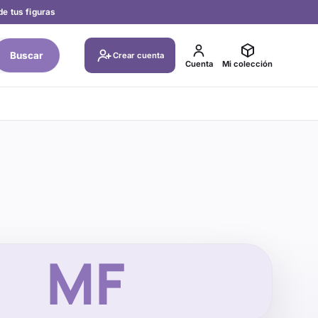
de tus figuras
Buscar
Crear cuenta
Cuenta
Mi colección
MF