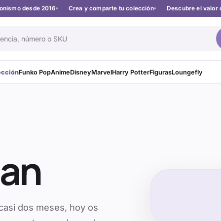
cionismo desde 2016
Crea y comparte tu colección
Descubre el valor 
ección
Funko Pop
Anime
Disney
Marvel
Harry Potter
Figuras
Loungefly
Man
 casi dos meses, hoy os