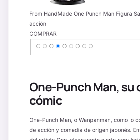
From HandMade One Punch Man Figura Sait
acción
COMPRAR
One-Punch Man, su 
cómic
One-Punch Man, o Wanpanman, como lo co
de acción y comedia de origen japonés. E
del artista One, alcanzando cierta popular