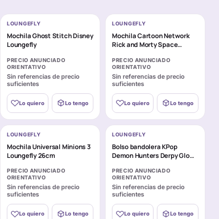
LOUNGEFLY
LOUNGEFLY
Mochila Ghost Stitch Disney
Mochila Cartoon Network
Loungefly
Rick and Morty Space
Cruiser Loungefly 26cm
PRECIO ANUNCIADO
PRECIO ANUNCIADO
ORIENTATIVO
ORIENTATIVO
Sin referencias de precio
Sin referencias de precio
suficientes
suficientes
Lo quiero
Lo tengo
Lo quiero
Lo tengo
LOUNGEFLY
LOUNGEFLY
Mochila Universal Minions 3
Bolso bandolera KPop
Loungefly 26cm
Demon Hunters Derpy Glow
Cosplay Loungefly
PRECIO ANUNCIADO
PRECIO ANUNCIADO
ORIENTATIVO
ORIENTATIVO
Sin referencias de precio
Sin referencias de precio
suficientes
suficientes
Lo quiero
Lo tengo
Lo quiero
Lo tengo