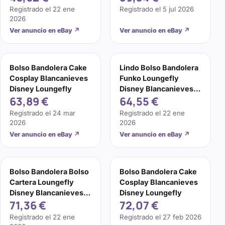
Juegos con disfraces
Juegos con disfraces
Registrado el
22 ene
Registrado el
5 jul 2026
Nuevo con Etiquetas
2026
Ver anuncio en eBay
↗
Ver anuncio en eBay
↗
Bolso Bandolera Cake
Lindo Bolso Bandolera
Cosplay Blancanieves
Funko Loungefly
Disney Loungefly
Disney Blancanieves
63,89 €
64,55 €
Rebanada de Pastel
Juegos con disfraces
Registrado el
24 mar
Registrado el
22 ene
2026
2026
Ver anuncio en eBay
↗
Ver anuncio en eBay
↗
Bolso Bandolera Bolso
Bolso Bandolera Cake
Cartera Loungefly
Cosplay Blancanieves
Disney Blancanieves
Disney Loungefly
71,36 €
72,07 €
Cosplay Pastel
Registrado el
22 ene
Registrado el
27 feb 2026