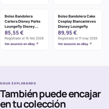
Bolso Bandolera
Bolso Bandolera Cake
Cartera Disney Parks
Cosplay Blancanieves
Loungefly Disney
Disney Loungefly
85,55 €
89,95 €
Blancanieves Pastel
Juegos con disfraces
Registrado el
15 feb 2026
Registrado el
11 may 2026
Nuevo con Etiquetas
Ver anuncio en eBay
↗
Ver anuncio en eBay
↗
SIGUE EXPLORANDO
También puede encajar
en tu colección