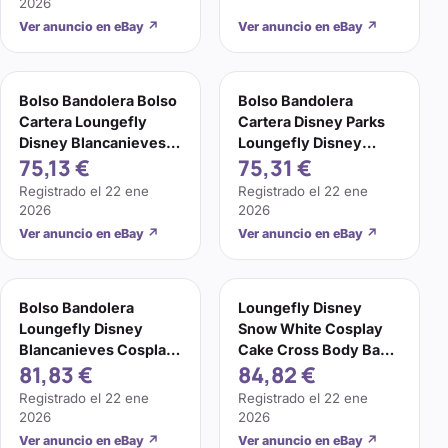
2026
Ver anuncio en eBay
↗
Ver anuncio en eBay
↗
Bolso Bandolera Bolso
Bolso Bandolera
Cartera Loungefly
Cartera Disney Parks
Disney Blancanieves
Loungefly Disney
75,13 €
75,31 €
Cosplay Pastel
Blancanieves Pastel
Juegos con disfraces
Registrado el
22 ene
Registrado el
22 ene
Nuevo con Etiquetas
2026
2026
Ver anuncio en eBay
↗
Ver anuncio en eBay
↗
Bolso Bandolera
Loungefly Disney
Loungefly Disney
Snow White Cosplay
Blancanieves Cosplay
Cake Cross Body Bag
81,83 €
84,82 €
Pastel
Purse NWT
Registrado el
22 ene
Registrado el
22 ene
2026
2026
Ver anuncio en eBay
↗
Ver anuncio en eBay
↗