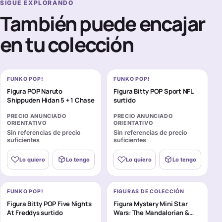
SIGUE EXPLORANDO
También puede encajar
en tu colección
FUNKO POP!
FUNKO POP!
Figura POP Naruto
Figura Bitty POP Sport NFL
Shippuden Hidan 5 + 1 Chase
surtido
PRECIO ANUNCIADO
PRECIO ANUNCIADO
ORIENTATIVO
ORIENTATIVO
Sin referencias de precio
Sin referencias de precio
suficientes
suficientes
Lo quiero
Lo tengo
Lo quiero
Lo tengo
FUNKO POP!
FIGURAS DE COLECCIÓN
Figura Bitty POP Five Nights
Figura Mystery Mini Star
At Freddys surtido
Wars: The Mandalorian &
Grogu surtido