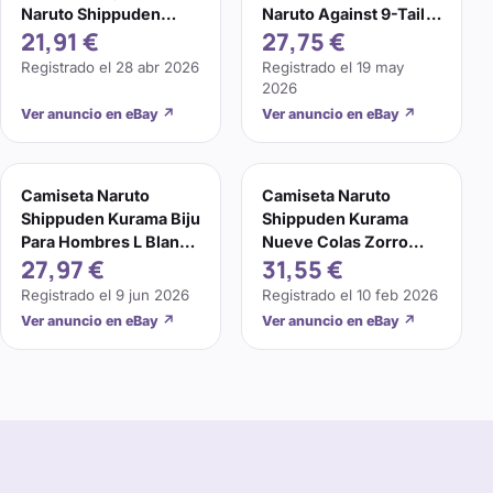
Naruto Shippuden
Naruto Against 9-Tail
21,91 €
27,75 €
Kurama. Tamaño:
Beast Kurama - Talla S
Pequeño
- Usada en Excelente
Registrado el
28 abr 2026
Registrado el
19 may
Condición
2026
Ver anuncio en eBay
↗
Ver anuncio en eBay
↗
Camiseta Naruto
Camiseta Naruto
Shippuden Kurama Biju
Shippuden Kurama
Para Hombres L Blanca
Nueve Colas Zorro
27,97 €
31,55 €
Anime Manga Gráfico
Gráfico Negra Para
Hombre Talla XL
Registrado el
9 jun 2026
Registrado el
10 feb 2026
Ver anuncio en eBay
↗
Ver anuncio en eBay
↗