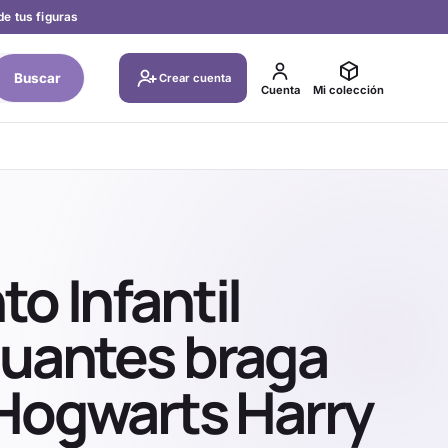
de tus figuras
Buscar
Crear cuenta
Cuenta
Mi colección
o Infantil
guantes braga
 Hogwarts Harry