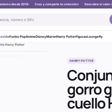
cionismo desde 2016
Crea y comparte tu colección
Descubre el valor 
ección
Funko Pop
Anime
Disney
Marvel
Harry Potter
Figuras
Loungefly
rts Harry Potter
HARRY POTTER
Conjunt
gorro 
cuello