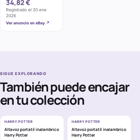
34,82 €
(NS6009)
Registrado el
20 ene
2026
Ver anuncio en eBay
↗
SIGUE EXPLORANDO
También puede encajar
en tu colección
HARRY POTTER
HARRY POTTER
Altavoz portatil inalambrico
Altavoz portatil inalambrico
Harry Potter
Harry Potter