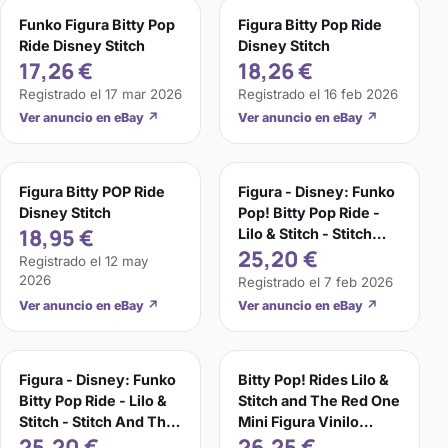
Funko Figura Bitty Pop
Figura Bitty Pop Ride
Ride Disney Stitch
Disney Stitch
17,26 €
18,26 €
Registrado el
17 mar 2026
Registrado el
16 feb 2026
Ver anuncio en eBay
↗
Ver anuncio en eBay
↗
Figura Bitty POP Ride
Figura - Disney: Funko
Disney Stitch
Pop! Bitty Pop Ride -
18,95 €
Lilo & Stitch - Stitch
25,20 €
And The R...
Registrado el
12 may
2026
Registrado el
7 feb 2026
Ver anuncio en eBay
↗
Ver anuncio en eBay
↗
Figura - Disney: Funko
Bitty Pop! Rides Lilo &
Bitty Pop Ride - Lilo &
Stitch and The Red One
Stitch - Stitch And The
Mini Figura Vinilo
25,20 €
26,25 €
Red One
Funko Nuevo