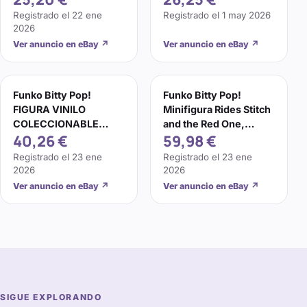
Registrado el
22 ene
Registrado el
1 may 2026
2026
Ver anuncio en eBay
↗
Ver anuncio en eBay
↗
Funko Bitty Pop!
Funko Bitty Pop!
FIGURA VINILO
Minifigura Rides Stitch
COLECCIONABLE
and the Red One,
40,26 €
59,98 €
RIDES DISNEY LILO &
Disney Lilo Stitch
STITCH THE RED ONE
Registrado el
23 ene
Registrado el
23 ene
2026
2026
Ver anuncio en eBay
↗
Ver anuncio en eBay
↗
SIGUE EXPLORANDO