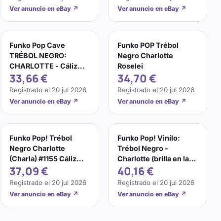
Ver anuncio en eBay
↗
Ver anuncio en eBay
↗
Funko Pop Cave
Funko POP Trébol
TRÉBOL NEGRO:
Negro Charlotte
CHARLOTTE - Cáliz
Roselei
33,66 €
34,70 €
Brillante Exclusivo con
Protector
Registrado el
20 jul 2026
Registrado el
20 jul 2026
Ver anuncio en eBay
↗
Ver anuncio en eBay
↗
Funko Pop! Trébol
Funko Pop! Vinilo:
Negro Charlotte
Trébol Negro -
(Charla) #1155 Cáliz
Charlotte (brilla en la
37,09 €
40,16 €
Resplandor
oscuridad) -... Con
Persecución
Protector
Registrado el
20 jul 2026
Registrado el
20 jul 2026
Ver anuncio en eBay
↗
Ver anuncio en eBay
↗