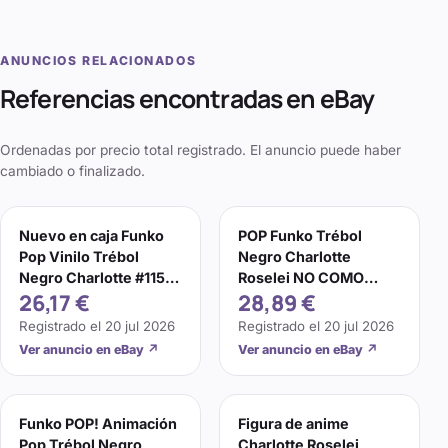
ANUNCIOS RELACIONADOS
Referencias encontradas en eBay
Ordenadas por precio total registrado. El anuncio puede haber
cambiado o finalizado.
Nuevo en caja Funko
POP Funko Trébol
Pop Vinilo Trébol
Negro Charlotte
Negro Charlotte #1155
Roselei NO COMO
26,17 €
28,89 €
Figura!
NUEVO
Registrado el
20 jul 2026
Registrado el
20 jul 2026
Ver anuncio en eBay
↗
Ver anuncio en eBay
↗
Funko POP! Animación
Figura de anime
Pop Trébol Negro
Charlotte Roselei