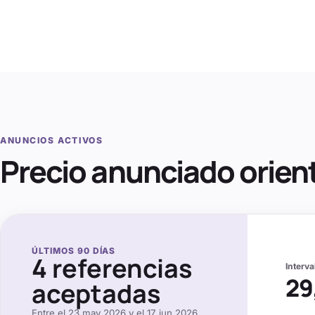
ANUNCIOS ACTIVOS
Precio anunciado orien
ÚLTIMOS
90
DÍAS
4
referencias
Interv
29
aceptadas
Entre el
23 may 2026
y el
17 jun 2026