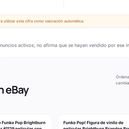
 utilizar esta cifra como valoración automática.
 anuncios activos; no afirma que se hayan vendido por ese i
Ordena
cambia
n eBay
lo Funko Pop Brightburn
Funko Pop! Figura de vinilo de
 #1129 películas con
películas Brightburn Brandon Br