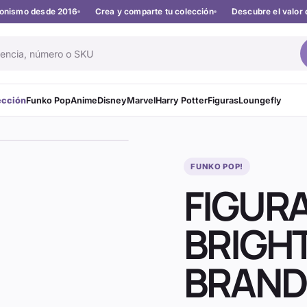
cionismo desde 2016
Crea y comparte tu colección
Descubre el valor 
ección
Funko Pop
Anime
Disney
Marvel
Harry Potter
Figuras
Loungefly
FUNKO POP!
FIGUR
BRIGH
BRAND