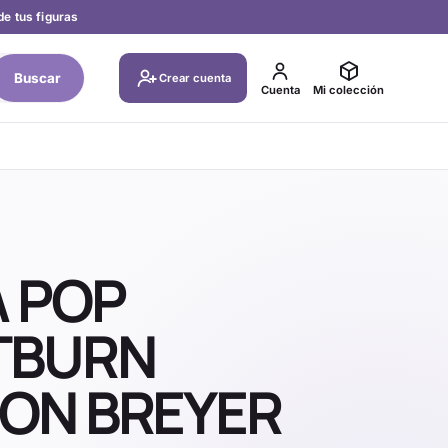
de tus figuras
Buscar
Crear cuenta
Cuenta
Mi colección
A POP
TBURN
ON BREYER