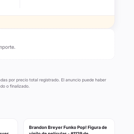
mporte.
das por precio total registrado. El anuncio puede haber
do o finalizado.
Brandon Breyer Funko Pop! Figura de
eyer
vinilo de películas - #1129 de