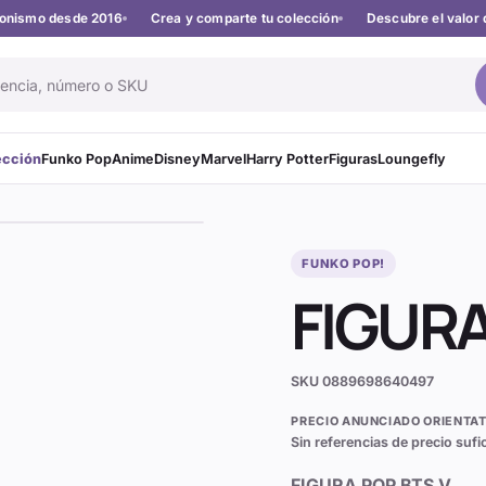
cionismo desde 2016
Crea y comparte tu colección
Descubre el valor 
ección
Funko Pop
Anime
Disney
Marvel
Harry Potter
Figuras
Loungefly
FUNKO POP!
FIGURA
SKU
0889698640497
PRECIO ANUNCIADO ORIENTAT
Sin referencias de precio sufi
FIGURA POP BTS V