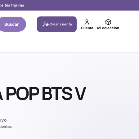
de tus figuras
Buscar
Crear cuenta
Cuenta
Mi colección
 POP BTS V
IVO
cientes