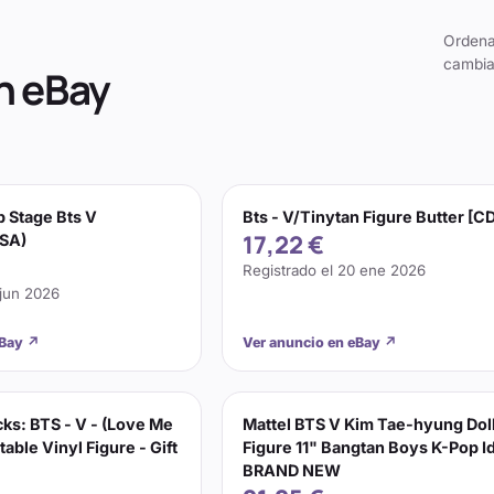
Ordena
cambia
n eBay
p Stage Bts V
Bts - V/Tinytan Figure Butter [C
17,22 €
USA)
Registrado el
20 ene 2026
 jun 2026
eBay
↗
Ver anuncio en eBay
↗
ks: BTS - V - (Love Me
Mattel BTS V Kim Tae-hyung Dol
table Vinyl Figure - Gift
Figure 11" Bangtan Boys K-Pop I
BRAND NEW