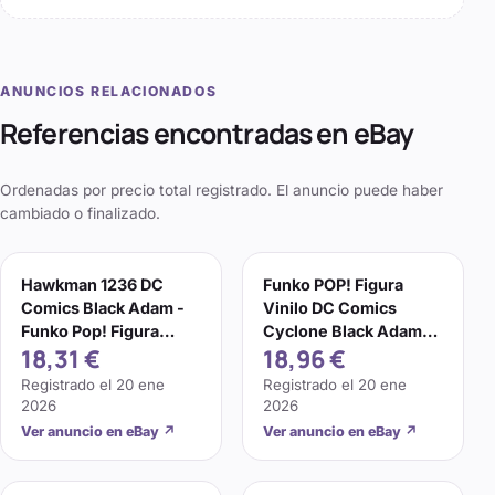
ANUNCIOS RELACIONADOS
Referencias encontradas en eBay
Ordenadas por precio total registrado. El anuncio puede haber
cambiado o finalizado.
Hawkman 1236 DC
Funko POP! Figura
Comics Black Adam -
Vinilo DC Comics
Funko Pop! Figura
Cyclone Black Adam
18,31 €
18,96 €
Vinilo Reino Unido
#1234 Nueva
Registrado el
20 ene
Registrado el
20 ene
2026
2026
Ver anuncio en eBay
↗
Ver anuncio en eBay
↗