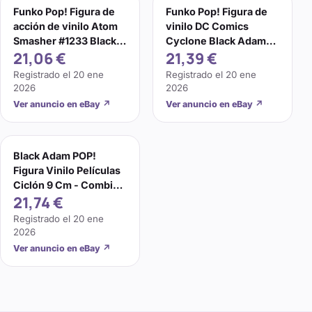
Funko Pop! Figura de
Funko Pop! Figura de
acción de vinilo Atom
vinilo DC Comics
Smasher #1233 Black
Cyclone Black Adam
21,06 €
21,39 €
Adam DC Comics
#1234
Registrado el
20 ene
Registrado el
20 ene
2026
2026
Ver anuncio en eBay
↗
Ver anuncio en eBay
↗
Black Adam POP!
Figura Vinilo Películas
Ciclón 9 Cm - Combina
21,74 €
Franqueo - Fuera de
Caja -
Registrado el
20 ene
2026
Ver anuncio en eBay
↗