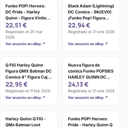
Funko POP! Heroes:
Black Adam (Lightning)
DC Pride - Harley
DC Comics - (NUEVO)
Quinn - Figura Vinilo
¡Funko Pop! Figura
22,51 €
22,94 €
Oficial - DC Comics
Vinilo Reino Unido
Registrado el
25 mar
Registrado el
21 ene 2026
2026
Ver anuncio en eBay
↗
Ver anuncio en eBay
↗
Q FIG Harley Quinn
Nueva figura de
Figura QMX Batman DC
cómics Funko POPSIES
Comics 4" Figura Caja
HARLEY QUINN DC
22,95 €
24,13 €
de botín
envío gratuito.
Registrado el
11 feb 2026
Registrado el
21 ene 2026
Ver anuncio en eBay
↗
Ver anuncio en eBay
↗
Harley Quinn Q FIG -
Funko POP! Heroes:
QMx Batman Loot
Pride - Harley Quinn Q