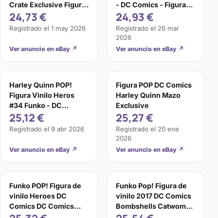
Crate Exclusive Figure
- DC Comics - Figura
24,73 €
24,93 €
in Box - N1
de vinilo coleccionable
Registrado el
1 may 2026
Registrado el
26 mar
2026
Ver anuncio en eBay
↗
Ver anuncio en eBay
↗
Harley Quinn POP!
Figura POP DC Comics
Figura Vinilo Heros
Harley Quinn Mazo
#34 Funko - DC
Exclusive
25,12 €
25,27 €
Comics
Registrado el
9 abr 2026
Registrado el
20 ene
2026
Ver anuncio en eBay
↗
Ver anuncio en eBay
↗
Funko POP! Figura de
Funko Pop! Figura de
vinilo Heroes DC
vinilo 2017 DC Comics
Comics DC Comics
Bombshells Catwoman
Harley Quinn #34
#225