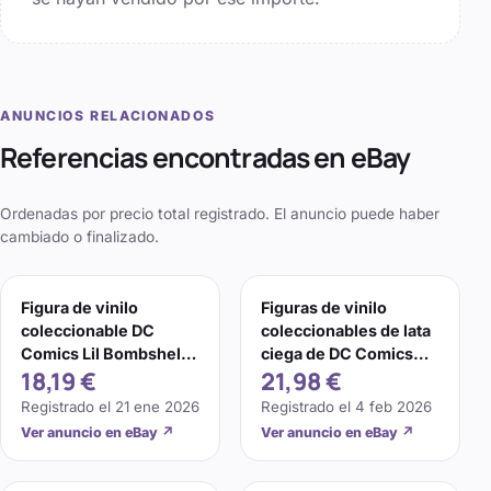
ANUNCIOS RELACIONADOS
Referencias encontradas en eBay
Ordenadas por precio total registrado. El anuncio puede haber
cambiado o finalizado.
Figura de vinilo
Figuras de vinilo
coleccionable DC
coleccionables de lata
Comics Lil Bombshells
ciega de DC Comics
18,19 €
21,98 €
Tin Series 3 Star Girl
serie 2
Registrado el
21 ene 2026
Registrado el
4 feb 2026
Ver anuncio en eBay
↗
Ver anuncio en eBay
↗