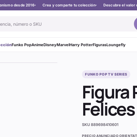
cionismo desde 2016
Crea y comparte tu colección
Descubre el valor 
ección
Funko Pop
Anime
Disney
Marvel
Harry Potter
Figuras
Loungefly
FUNKO POP TV SERIES
Figura
Felices
SKU
889698410601
PRECIO ANUNCIADO ORIENTAT