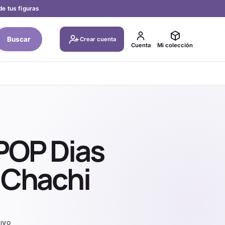
de tus figuras
Buscar
Crear cuenta
Cuenta
Mi colección
 POP Dias
 Chachi
IVO