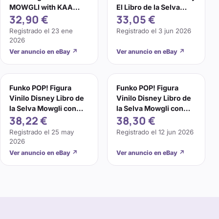
MOWGLI with KAA
El Libro de la Selva
32,90 €
33,05 €
#987 Vinyl Figure
Mowgli con Kaa #987
Registrado el
23 ene
Registrado el
3 jun 2026
2026
Ver anuncio en eBay
↗
Ver anuncio en eBay
↗
Funko POP! Figura
Funko POP! Figura
Vinilo Disney Libro de
Vinilo Disney Libro de
la Selva Mowgli con
la Selva Mowgli con
38,22 €
38,30 €
Kaa #987 Exclusiva
Kaa #987 Exclusiva
COMO NUEVA🔥
COMO NUEVA🔥
Registrado el
25 may
Registrado el
12 jun 2026
2026
Ver anuncio en eBay
↗
Ver anuncio en eBay
↗