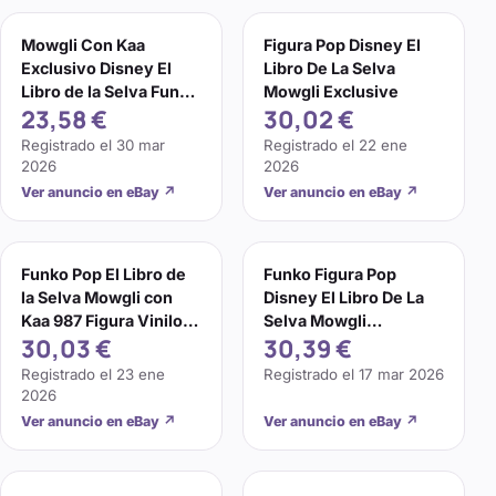
Mowgli Con Kaa
Figura Pop Disney El
Exclusivo Disney El
Libro De La Selva
Libro de la Selva Funko
Mowgli Exclusive
23,58 €
30,02 €
Pop! Figura Vinilo
Registrado el
30 mar
Registrado el
22 ene
2026
2026
Ver anuncio en eBay
↗
Ver anuncio en eBay
↗
Funko Pop El Libro de
Funko Figura Pop
la Selva Mowgli con
Disney El Libro De La
Kaa 987 Figura Vinilo
Selva Mowgli
30,03 €
30,39 €
Exclusiva Disney
Exclusive
Registrado el
23 ene
Registrado el
17 mar 2026
2026
Ver anuncio en eBay
↗
Ver anuncio en eBay
↗