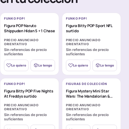
FUNKO POP!
FUNKO POP!
Figura POP Naruto
Figura Bitty POP Sport NFL
Shippuden Hidan 5 + 1 Chase
surtido
PRECIO ANUNCIADO
PRECIO ANUNCIADO
ORIENTATIVO
ORIENTATIVO
Sin referencias de precio
Sin referencias de precio
suficientes
suficientes
Lo quiero
Lo tengo
Lo quiero
Lo tengo
FUNKO POP!
FIGURAS DE COLECCIÓN
Figura Bitty POP Five Nights
Figura Mystery Mini Star
At Freddys surtido
Wars: The Mandalorian &
Grogu surtido
PRECIO ANUNCIADO
PRECIO ANUNCIADO
ORIENTATIVO
ORIENTATIVO
Sin referencias de precio
Sin referencias de precio
suficientes
suficientes