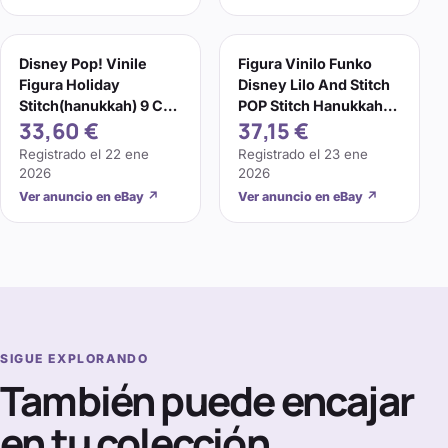
Disney Pop! Vinile
Figura Vinilo Funko
Figura Holiday
Disney Lilo And Stitch
Stitch(hanukkah) 9 Cm
POP Stitch Hanukkah
33,60 €
37,15 €
Funko
NUEVA En Stock
Registrado el
22 ene
Registrado el
23 ene
2026
2026
Ver anuncio en eBay
↗
Ver anuncio en eBay
↗
SIGUE EXPLORANDO
También puede encajar
en tu colección