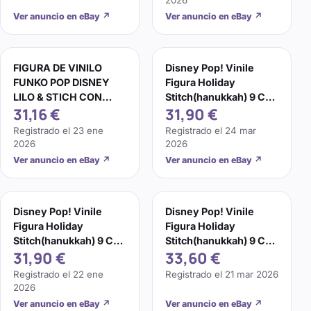
Ver anuncio en eBay
↗
Ver anuncio en eBay
↗
FIGURA DE VINILO
Disney Pop! Vinile
FUNKO POP DISNEY
Figura Holiday
LILO & STICH CON
Stitch(hanukkah) 9 Cm
31,16 €
31,90 €
DREIDEL HANUKKAH
Funko
#1500
Registrado el
23 ene
Registrado el
24 mar
2026
2026
Ver anuncio en eBay
↗
Ver anuncio en eBay
↗
Disney Pop! Vinile
Disney Pop! Vinile
Figura Holiday
Figura Holiday
Stitch(hanukkah) 9 Cm
Stitch(hanukkah) 9 Cm
31,90 €
33,60 €
Funko
Funko
Registrado el
22 ene
Registrado el
21 mar 2026
2026
Ver anuncio en eBay
↗
Ver anuncio en eBay
↗