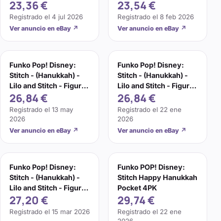
23,36 €
23,54 €
de Vinilo Cole
Figure)
Registrado el
4 jul 2026
Registrado el
8 feb 2026
Ver anuncio en eBay
↗
Ver anuncio en eBay
↗
Funko Pop! Disney:
Funko Pop! Disney:
Stitch - (Hanukkah) -
Stitch - (Hanukkah) -
Lilo and Stitch - Figura
Lilo and Stitch - Figura
26,84 €
26,84 €
de Vinilo Cole
de Vinilo Cole
Registrado el
13 may
Registrado el
22 ene
2026
2026
Ver anuncio en eBay
↗
Ver anuncio en eBay
↗
Funko Pop! Disney:
Funko POP! Disney:
Stitch - (Hanukkah) -
Stitch Happy Hanukkah
Lilo and Stitch - Figura
Pocket 4PK
27,20 €
29,74 €
de Vinilo Cole
Registrado el
15 mar 2026
Registrado el
22 ene
2026