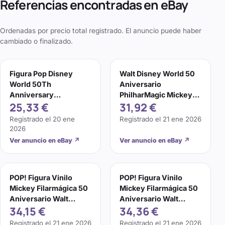
Referencias encontradas en eBay
Ordenadas por precio total registrado. El anuncio puede haber
cambiado o finalizado.
Figura Pop Disney
Walt Disney World 50
World 50Th
Aniversario
Anniversary
PhilharMagic Mickey
25,33 €
31,92 €
Philharmagic Mickey
Mouse Pop! Figura
Vinilo
Registrado el
20 ene
Registrado el
21 ene 2026
2026
Ver anuncio en eBay
↗
Ver anuncio en eBay
↗
POP! Figura Vinilo
POP! Figura Vinilo
Mickey Filarmágica 50
Mickey Filarmágica 50
Aniversario Walt
Aniversario Walt
34,15 €
34,36 €
Disney World
Disney World
Registrado el
21 ene 2026
Registrado el
21 ene 2026