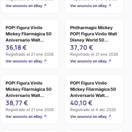
Ver anuncio en eBay
↗
Ver anuncio en eBay
↗
POP! Figura Vinilo
Philharmagic Mickey
Mickey Filarmágica 50
POP! Figura Vinilo Walt
Aniversario Walt
Disney World 50
36,18 €
37,70 €
Disney World
Aniversario 1167
Registrado el
21 ene 2026
Registrado el
21 ene 2026
Ver anuncio en eBay
↗
Ver anuncio en eBay
↗
POP! Figura Vinilo
POP! Figura Vinilo
Mickey Filarmágica 50
Mickey Filarmágica 50
Aniversario Walt
Aniversario Walt
38,77 €
40,10 €
Disney World
Disney World
Registrado el
21 ene 2026
Registrado el
4 abr 2026
Ver anuncio en eBay
↗
Ver anuncio en eBay
↗