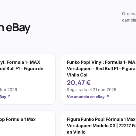
Ordena
cambia
n eBay
yl: Formula 1- MAX
Funko Pop! Vinyl: Formula 1- M
d Bull F1 - Figura de
Verstappen - Red Bull F1 - Figura
Vinilo Col
20,47 €
 feb 2026
Registrado el
21 ene 2026
eBay
↗
Ver anuncio en eBay
↗
op Formula 1 Max
Figura Funko Pop! Fórmula 1 Max
Verstappen Modelo 03 | 72217 F
en Vinilo