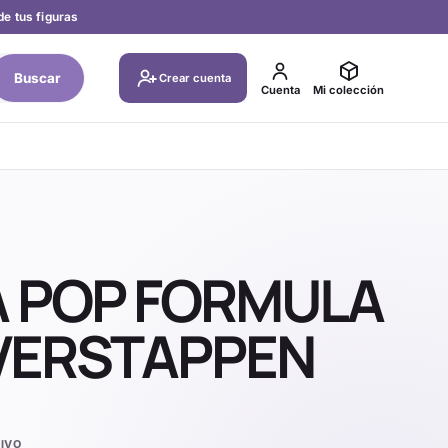
de tus figuras
Buscar
Crear cuenta
Cuenta
Mi colección
A POP FORMULA
 VERSTAPPEN
IVO