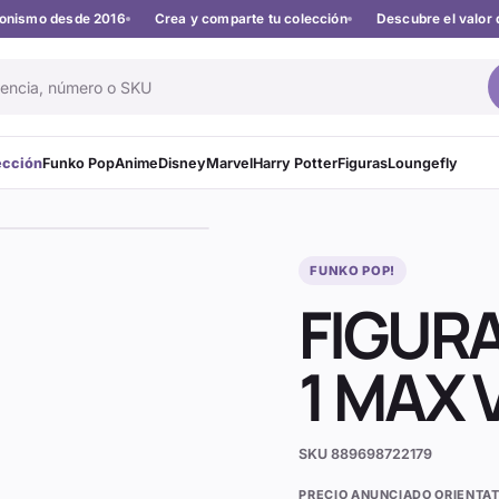
cionismo desde 2016
Crea y comparte tu colección
Descubre el valor 
ección
Funko Pop
Anime
Disney
Marvel
Harry Potter
Figuras
Loungefly
FUNKO POP!
FIGUR
1 MAX
SKU
889698722179
PRECIO ANUNCIADO ORIENTAT