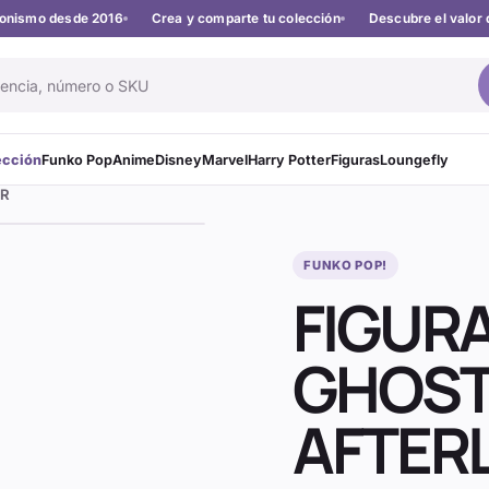
cionismo desde 2016
Crea y comparte tu colección
Descubre el valor 
ección
Funko Pop
Anime
Disney
Marvel
Harry Potter
Figuras
Loungefly
ER
FUNKO POP!
FIGUR
GHOST
AFTER