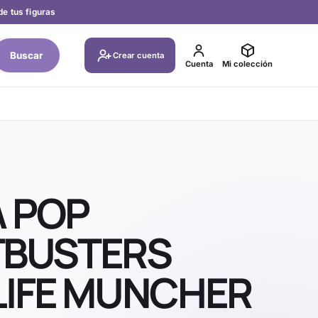
de tus figuras
Buscar
Crear cuenta
Cuenta
Mi colección
A POP
BUSTERS
LIFE MUNCHER