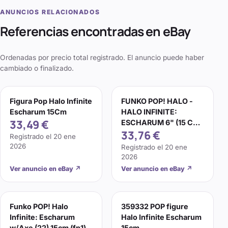
ANUNCIOS RELACIONADOS
Referencias encontradas en eBay
Ordenadas por precio total registrado. El anuncio puede haber
cambiado o finalizado.
Figura Pop Halo Infinite
FUNKO POP! HALO -
Escharum 15Cm
HALO INFINITE:
33,49 €
ESCHARUM 6" (15 CM)
33,76 €
(22)
Registrado el
20 ene
2026
Registrado el
20 ene
2026
Ver anuncio en eBay
↗
Ver anuncio en eBay
↗
Funko POP! Halo
359332 POP figure
Infinite: Escharum
Halo Infinite Escharum
w/Axe (22) 15cm (fp1)
15cm