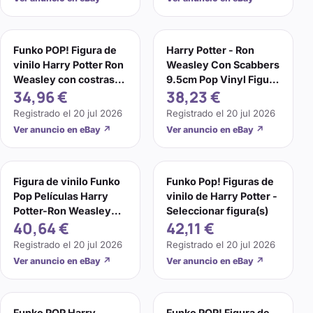
Funko POP! Figura de
Harry Potter - Ron
vinilo Harry Potter Ron
Weasley Con Scabbers
Weasley con costras
9.5cm Pop Vinyl Figura
34,96 €
38,23 €
#44
Funko 44
Registrado el
20 jul 2026
Registrado el
20 jul 2026
Ver anuncio en eBay
↗
Ver anuncio en eBay
↗
Figura de vinilo Funko
Funko Pop! Figuras de
Pop Películas Harry
vinilo de Harry Potter -
Potter-Ron Weasley
Seleccionar figura(s)
40,64 €
42,11 €
con costras #44
Registrado el
20 jul 2026
Registrado el
20 jul 2026
Ver anuncio en eBay
↗
Ver anuncio en eBay
↗
Funko POP Harry
Funko POP! Figura de