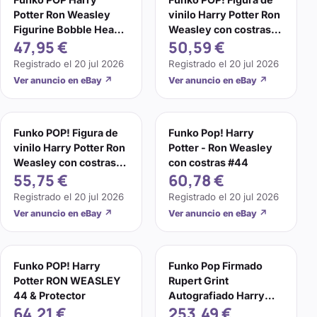
Potter Ron Weasley
vinilo Harry Potter Ron
Figurine Bobble Head
Weasley con costras
47,95 €
50,59 €
44
#44 dañada
Registrado el
20 jul 2026
Registrado el
20 jul 2026
Ver anuncio en eBay
↗
Ver anuncio en eBay
↗
Funko POP! Figura de
Funko Pop! Harry
vinilo Harry Potter Ron
Potter - Ron Weasley
Weasley con costras
con costras #44
55,75 €
60,78 €
#44
Registrado el
20 jul 2026
Registrado el
20 jul 2026
Ver anuncio en eBay
↗
Ver anuncio en eBay
↗
Funko POP! Harry
Funko Pop Firmado
Potter RON WEASLEY
Rupert Grint
44 & Protector
Autografiado Harry
64,21 €
253,49 €
Potter Ron Weasley