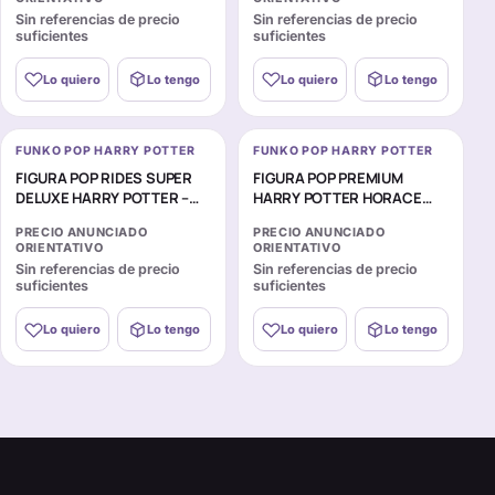
Sin referencias de precio
Sin referencias de precio
suficientes
suficientes
Lo quiero
Lo tengo
Lo quiero
Lo tengo
FUNKO POP HARRY POTTER
FUNKO POP HARRY POTTER
FIGURA POP RIDES SUPER
FIGURA POP PREMIUM
DELUXE HARRY POTTER –
HARRY POTTER HORACE
HARRY POTTER WITH
SLUGHORN
PRECIO ANUNCIADO
PRECIO ANUNCIADO
KNIGHT BUS
ORIENTATIVO
ORIENTATIVO
Sin referencias de precio
Sin referencias de precio
suficientes
suficientes
Lo quiero
Lo tengo
Lo quiero
Lo tengo