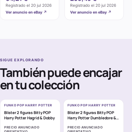
#44 Certificado de
Registrado el
20 jul 2026
Registrado el
20 jul 2026
Autenticidad
Ver anuncio en eBay
↗
Ver anuncio en eBay
↗
SIGUE EXPLORANDO
También puede encajar
en tu colección
FUNKO POP HARRY POTTER
FUNKO POP HARRY POTTER
Blister 2 figuras Bitty POP
Blister 2 figuras Bitty POP
Harry Potter Hagrid & Dobby
Harry Potter Dumbledore &
Voldemort
PRECIO ANUNCIADO
PRECIO ANUNCIADO
ORIENTATIVO
ORIENTATIVO