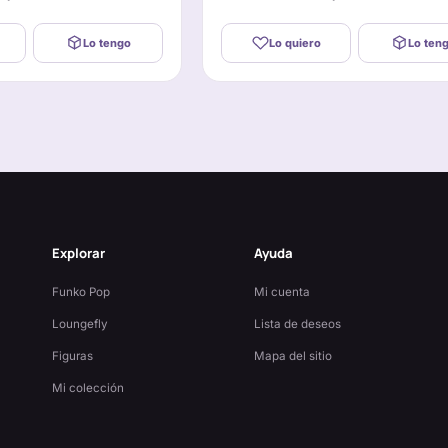
Lo tengo
Lo quiero
Lo ten
Explorar
Ayuda
Funko Pop
Mi cuenta
Loungefly
Lista de deseos
Figuras
Mapa del sitio
Mi colección