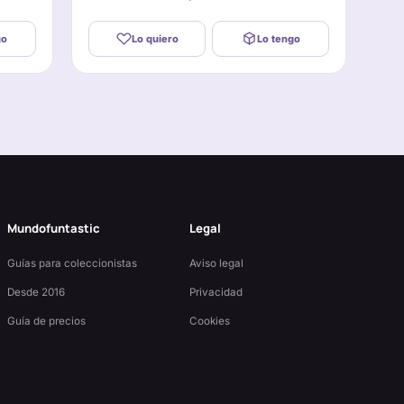
go
Lo quiero
Lo tengo
Mundofuntastic
Legal
Guías para coleccionistas
Aviso legal
Desde 2016
Privacidad
Guía de precios
Cookies