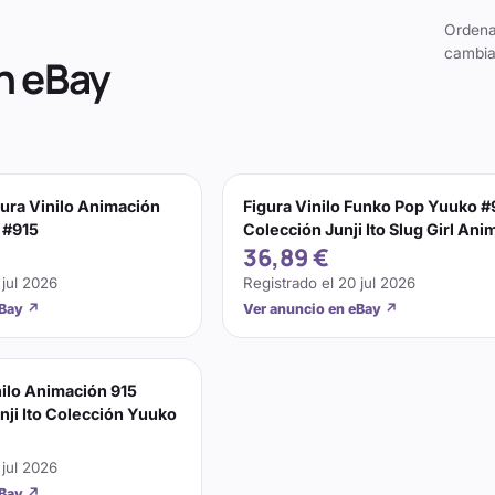
Ordena
cambia
n eBay
ura Vinilo Animación
Figura Vinilo Funko Pop Yuuko #
 #915
Colección Junji Ito Slug Girl Ani
36,89 €
 jul 2026
Registrado el
20 jul 2026
eBay
↗
Ver anuncio en eBay
↗
nilo Animación 915
nji Ito Colección Yuuko
 jul 2026
eBay
↗