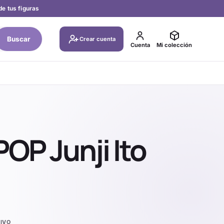
de tus figuras
Buscar
Crear cuenta
Cuenta
Mi colección
POP Junji Ito
IVO