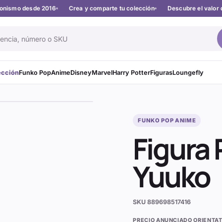
cionismo desde 2016
Crea y comparte tu colección
Descubre el valor 
ección
Funko Pop
Anime
Disney
Marvel
Harry Potter
Figuras
Loungefly
FUNKO POP ANIME
Figura 
Yuuko
SKU
889698517416
PRECIO ANUNCIADO ORIENTAT