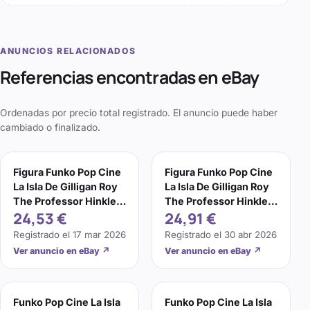
ANUNCIOS RELACIONADOS
Referencias encontradas en eBay
Ordenadas por precio total registrado. El anuncio puede haber
cambiado o finalizado.
Figura Funko Pop Cine
Figura Funko Pop Cine
La Isla De Gilligan Roy
La Isla De Gilligan Roy
The Professor Hinkley
The Professor Hinkley
24,53 €
24,91 €
70763
70763
Registrado el
17 mar 2026
Registrado el
30 abr 2026
Ver anuncio en eBay
↗
Ver anuncio en eBay
↗
Funko Pop Cine La Isla
Funko Pop Cine La Isla