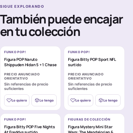
SIGUE EXPLORANDO
También puede encajar
en tu colección
FUNKO POP!
FUNKO POP!
Figura POP Naruto
Figura Bitty POP Sport NFL
Shippuden Hidan 5 + 1 Chase
surtido
PRECIO ANUNCIADO
PRECIO ANUNCIADO
ORIENTATIVO
ORIENTATIVO
Sin referencias de precio
Sin referencias de precio
suficientes
suficientes
Lo quiero
Lo tengo
Lo quiero
Lo tengo
FUNKO POP!
FIGURAS DE COLECCIÓN
Figura Bitty POP Five Nights
Figura Mystery Mini Star
At Freddys surtido
Wars: The Mandalorian &