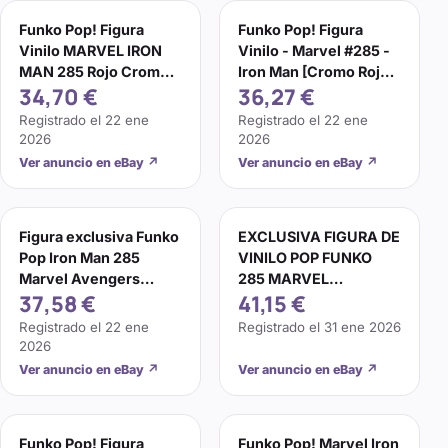
Funko Pop! Figura
Funko Pop! Figura
Vinilo MARVEL IRON
Vinilo - Marvel #285 -
MAN 285 Rojo Cromo
Iron Man [Cromo Rojo]
34,70 €
36,27 €
Objetivo Abovedado
- Exclusivo Objetivo
POP NUEVA EN CAJA
Registrado el
22 ene
Registrado el
22 ene
2026
2026
Ver anuncio en eBay
↗
Ver anuncio en eBay
↗
Figura exclusiva Funko
EXCLUSIVA FIGURA DE
Pop Iron Man 285
VINILO POP FUNKO
Marvel Avengers
285 MARVEL
37,58 €
41,15 €
Infinity War Red Target
AVENGERS ROJO
CROMO IRON MAN
Registrado el
22 ene
Registrado el
31 ene 2026
3.75"
2026
Ver anuncio en eBay
↗
Ver anuncio en eBay
↗
Funko Pop! Figura
Funko Pop! Marvel Iron