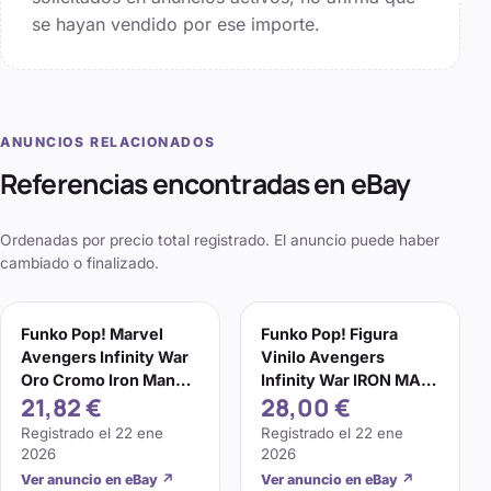
se hayan vendido por ese importe.
ANUNCIOS RELACIONADOS
Referencias encontradas en eBay
Ordenadas por precio total registrado. El anuncio puede haber
cambiado o finalizado.
Funko Pop! Marvel
Funko Pop! Figura
Avengers Infinity War
Vinilo Avengers
Oro Cromo Iron Man
Infinity War IRON MAN
21,82 €
28,00 €
#285 Exclusivo
#285 Rojo Cromo 10
cm
Registrado el
22 ene
Registrado el
22 ene
2026
2026
Ver anuncio en eBay
↗
Ver anuncio en eBay
↗