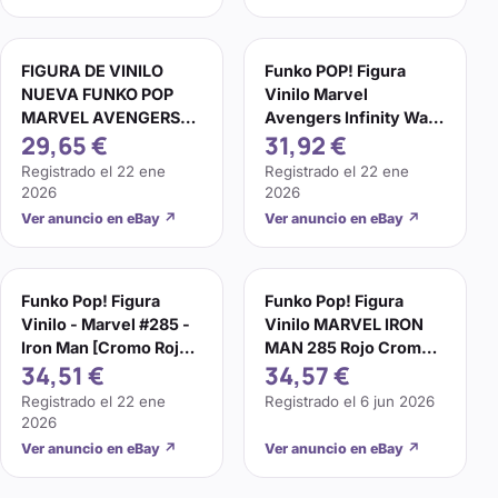
FIGURA DE VINILO
Funko POP! Figura
NUEVA FUNKO POP
Vinilo Marvel
MARVEL AVENGERS
Avengers Infinity War -
29,65 €
31,92 €
INFINITY WAR IRON
Iron Man (Cromo Rojo)
MAN #285
#285
Registrado el
22 ene
Registrado el
22 ene
2026
2026
Ver anuncio en eBay
↗
Ver anuncio en eBay
↗
Funko Pop! Figura
Funko Pop! Figura
Vinilo - Marvel #285 -
Vinilo MARVEL IRON
Iron Man [Cromo Rojo]
MAN 285 Rojo Cromo
34,51 €
34,57 €
- Exclusivo Objetivo
Objetivo Abovedado
POP NUEVA EN CAJA
Registrado el
22 ene
Registrado el
6 jun 2026
2026
Ver anuncio en eBay
↗
Ver anuncio en eBay
↗