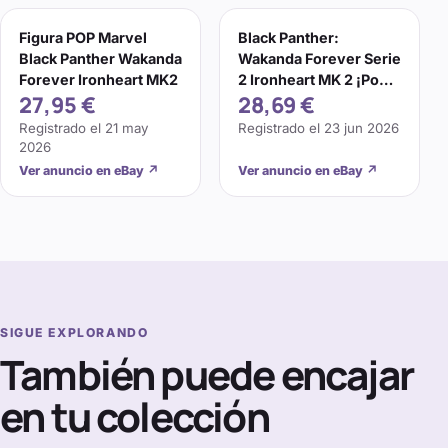
Figura POP Marvel
Black Panther:
Black Panther Wakanda
Wakanda Forever Serie
Forever Ironheart MK2
2 Ironheart MK 2 ¡Pop!
27,95 €
28,69 €
Figura Vinilo
Registrado el
21 may
Registrado el
23 jun 2026
2026
Ver anuncio en eBay
↗
Ver anuncio en eBay
↗
SIGUE EXPLORANDO
También puede encajar
en tu colección