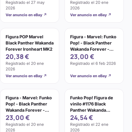
Figura
Figura
Registrado el
27 may
Registrado el
20 ene
2026
2026
Ver anuncio en eBay
↗
Ver anuncio en eBay
↗
Figura POP Marvel
Figura - Marvel: Funko
Black Panther Wakanda
Pop! - Black Panther
Forever Ironheart MK2
Wakanda Forever -
20,38 €
23,00 €
Ironheart Mk 2 ...
Registrado el
20 ene
Registrado el
6 feb 2026
2026
Ver anuncio en eBay
↗
Ver anuncio en eBay
↗
Figura - Marvel: Funko
Funko Pop! Figura de
Pop! - Black Panther
vinilo #1176 Black
Wakanda Forever -
Panther Wakanda
23,00 €
24,54 €
Ironheart Mk 2 ...
Forever Ironheart MK 2
Registrado el
20 ene
Registrado el
22 ene
2026
2026