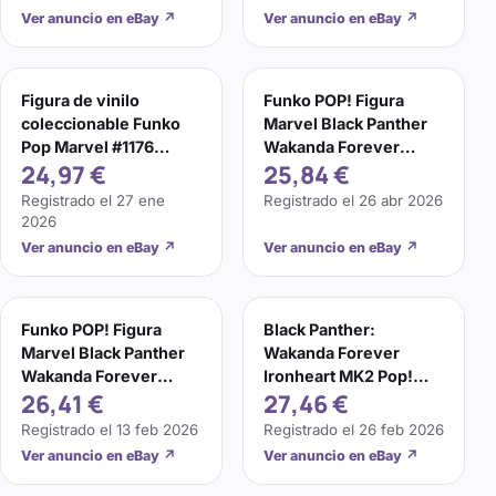
Ver anuncio en eBay
↗
Ver anuncio en eBay
↗
Figura de vinilo
Funko POP! Figura
coleccionable Funko
Marvel Black Panther
Pop Marvel #1176
Wakanda Forever
24,97 €
25,84 €
Ironheart MK 2
Ironheart MK 2 1176
Wakanda Forever
Registrado el
27 ene
Registrado el
26 abr 2026
2026
Ver anuncio en eBay
↗
Ver anuncio en eBay
↗
Funko POP! Figura
Black Panther:
Marvel Black Panther
Wakanda Forever
Wakanda Forever
Ironheart MK2 Pop!
26,41 €
27,46 €
Ironheart MK 2 1176
Vinyl Figure #1176
Registrado el
13 feb 2026
Registrado el
26 feb 2026
Ver anuncio en eBay
↗
Ver anuncio en eBay
↗