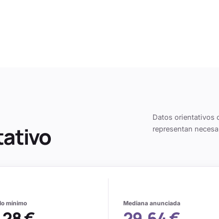
Datos orientativos 
tativo
representan necesa
alo mínimo
Mediana anunciada
,28 €
29,64 €