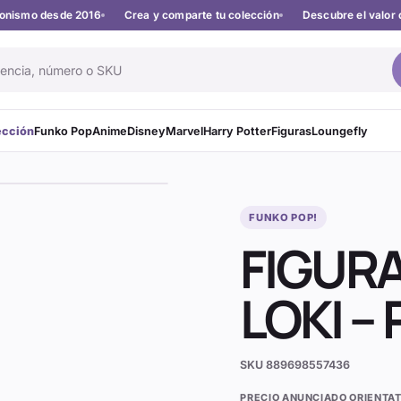
cionismo desde 2016
Crea y comparte tu colección
Descubre el valor 
ección
Funko Pop
Anime
Disney
Marvel
Harry Potter
Figuras
Loungefly
FUNKO POP!
FIGUR
LOKI –
SKU
889698557436
PRECIO ANUNCIADO ORIENTAT