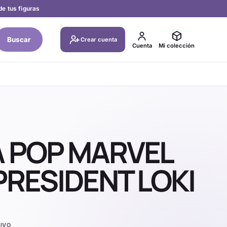
de tus figuras
Buscar
Crear cuenta
Cuenta
Mi colección
A POP MARVEL
 PRESIDENT LOKI
IVO