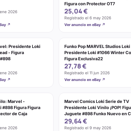
Figura con Protector OT7
25,04 €
 ene 2026
Registrado el
6 may 2026
eBay
↗
Ver anuncio en eBay
↗
el: Presidente Loki
Funko Pop MARVEL Studios Loki
ead - Figura
Presidente Loki #1066 Winter C
 #898
Figura Exclusiva22
27,78 €
 ene 2026
Registrado el
11 jun 2026
eBay
↗
Ver anuncio en eBay
↗
ilo: Marvel -
Marvel Comics Loki Serie de TV
i #898 Figura Figura
Presidente Loki Vinilo ¡POP! Fig
tector de Caja
Juguete #898 Funko Nuevo en C
29,64 €
 ene 2026
Registrado el
9 may 2026