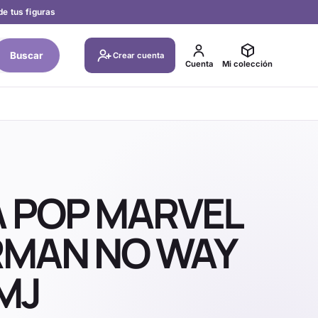
de tus figuras
Buscar
Crear cuenta
Cuenta
Mi colección
A POP MARVEL
RMAN NO WAY
MJ