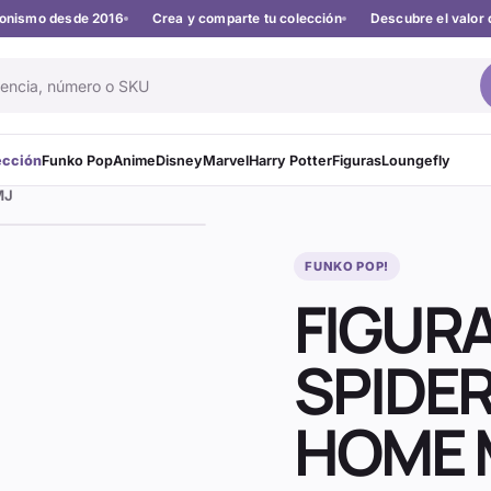
cionismo desde 2016
Crea y comparte tu colección
Descubre el valor 
ección
Funko Pop
Anime
Disney
Marvel
Harry Potter
Figuras
Loungefly
MJ
FUNKO POP!
FIGUR
SPIDE
HOME 