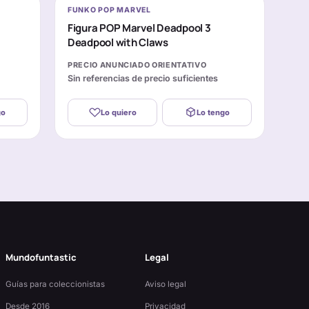
FUNKO POP MARVEL
Figura POP Marvel Deadpool 3
Deadpool with Claws
PRECIO ANUNCIADO ORIENTATIVO
Sin referencias de precio suficientes
go
Lo quiero
Lo tengo
Mundofuntastic
Legal
Guías para coleccionistas
Aviso legal
Desde 2016
Privacidad