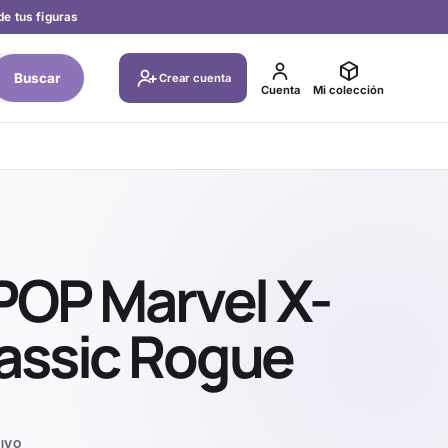
de tus figuras
Buscar
Crear cuenta
Cuenta
Mi colección
POP Marvel X-
assic Rogue
IVO