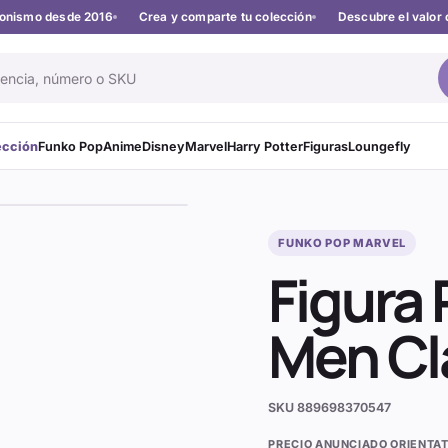
cionismo desde 2016
Crea y comparte tu colección
Descubre el valor 
ección
Funko Pop
Anime
Disney
Marvel
Harry Potter
Figuras
Loungefly
FUNKO POP MARVEL
Figura 
Men Cl
SKU
889698370547
PRECIO ANUNCIADO ORIENTAT