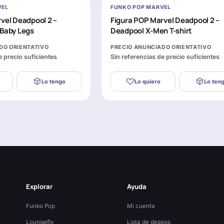
VEL
FUNKO POP MARVEL
vel Deadpool 2 –
Figura POP Marvel Deadpool 2 –
 Baby Legs
Deadpool X-Men T-shirt
DO ORIENTATIVO
PRECIO ANUNCIADO ORIENTATIVO
e precio suficientes
Sin referencias de precio suficientes
Lo tengo
Lo quiero
Lo ten
Explorar
Ayuda
Funko Pop
Mi cuenta
Loungefly
Lista de deseos