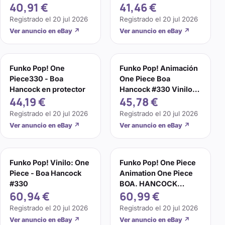
40,91 €
41,46 €
#330 NO COMO
#330
NUEVA
Registrado el
20 jul 2026
Registrado el
20 jul 2026
Ver anuncio en eBay
↗
Ver anuncio en eBay
↗
Funko Pop! One
Funko Pop! Animación
Piece330 - Boa
One Piece Boa
Hancock en protector
Hancock #330 Vinilo
44,19 €
45,78 €
Figura Tony Tony
Chopper Tarjeta
Registrado el
20 jul 2026
Registrado el
20 jul 2026
Ver anuncio en eBay
↗
Ver anuncio en eBay
↗
Funko Pop! Vinilo: One
Funko Pop! One Piece
Piece - Boa Hancock
Animation One Piece
#330
BOA. HANCOCK
60,94 €
60,99 €
NUOVO RARO
DISPONIBILE 330
Registrado el
20 jul 2026
Registrado el
20 jul 2026
Ver anuncio en eBay
↗
Ver anuncio en eBay
↗