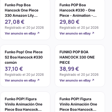
Funko Pop Boa
Funko POP Boa
Hancock One Piece
Hancock #330 - One
330 Amazon Lily
Piece - Animation -
27,08 €
29,80 €
Animación Vinilo
Figurine Vinyle
Figura Decoración
Registrado el
20 jul 2026
Registrado el
20 jul 2026
Embalaje original
Ver anuncio en eBay
↗
Ver anuncio en eBay
↗
Funko Pop! One Piece
FUNKO POP BOA
S2 Boa Hancock #330
HANCOCK 330 ONE
común
PIECE
37,10 €
38,99 €
Registrado el
20 jul 2026
Registrado el
20 jul 2026
Ver anuncio en eBay
↗
Ver anuncio en eBay
↗
Funko POP! Figura
Funko POP! Figura
Vinilo Animación One
Vinilo Animación One
Piece Boa Hancock
Piece Boa Hancock