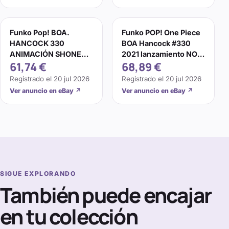
Funko Pop! BOA.
Funko POP! One Piece
HANCOCK 330
BOA Hancock #330
ANIMACIÓN SHONEN
2021 lanzamiento NO
61,74 €
68,89 €
JUMP ¡UNA PIEZA
COMO NUEVO
CON PROTECTOR! P7
Registrado el
20 jul 2026
Registrado el
20 jul 2026
Ver anuncio en eBay
↗
Ver anuncio en eBay
↗
SIGUE EXPLORANDO
También puede encajar
en tu colección