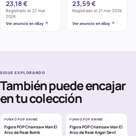
23,18 €
23,59 €
889698865173
Registrado el
22 mar
Registrado el
21 mar 2026
2026
Ver anuncio en eBay
↗
Ver anuncio en eBay
↗
SIGUE EXPLORANDO
También puede encajar
en tu colección
FUNKO POP ANIME
FUNKO POP ANIME
Figura POP Chainsaw Man El
Figura POP Chainsaw Man El
Arco de Reze Bomb
Arco de Reze Angel Devil