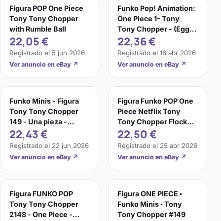
Figura POP One Piece
Funko Pop! Animation:
Tony Tony Chopper
One Piece 1- Tony
with Rumble Ball
Tony Chopper - (Egg) -
22,05 €
22,36 €
(Importación USA)
Registrado el
5 jun 2026
Registrado el
18 abr 2026
Ver anuncio en eBay
↗
Ver anuncio en eBay
↗
Funko Minis - Figura
Figura Funko POP One
Tony Tony Chopper
Piece Netflix Tony
149 - Una pieza -
Tony Chopper Flocked
22,43 €
22,50 €
Nuevo
1883 [265949]
Registrado el
22 jun 2026
Registrado el
25 abr 2026
Ver anuncio en eBay
↗
Ver anuncio en eBay
↗
Figura FUNKO POP
Figura ONE PIECE ▪︎
Tony Tony Chopper
Funko Minis ▪︎ Tony
2148 - One Piece -
Tony Chopper #149