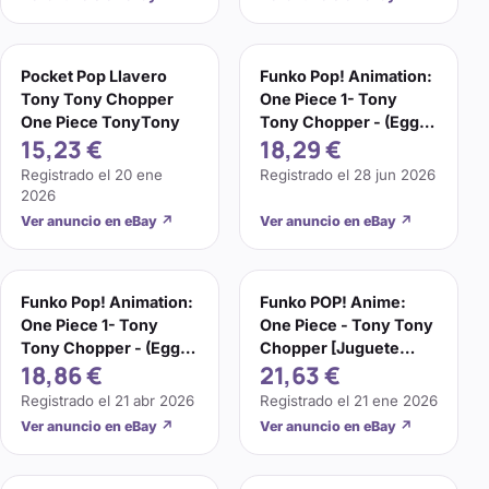
Pocket Pop Llavero
Funko Pop! Animation:
Tony Tony Chopper
One Piece 1- Tony
One Piece TonyTony
Tony Chopper - (Egg) -
15,23 €
18,29 €
Collectable Vinyl
Registrado el
20 ene
Registrado el
28 jun 2026
2026
Ver anuncio en eBay
↗
Ver anuncio en eBay
↗
Funko Pop! Animation:
Funko POP! Anime:
One Piece 1- Tony
One Piece - Tony Tony
Tony Chopper - (Egg) -
Chopper [Juguete
18,86 €
21,63 €
Collectable Vinyl
Nuevo] Figura Vinilo,
Colec
Registrado el
21 abr 2026
Registrado el
21 ene 2026
Ver anuncio en eBay
↗
Ver anuncio en eBay
↗