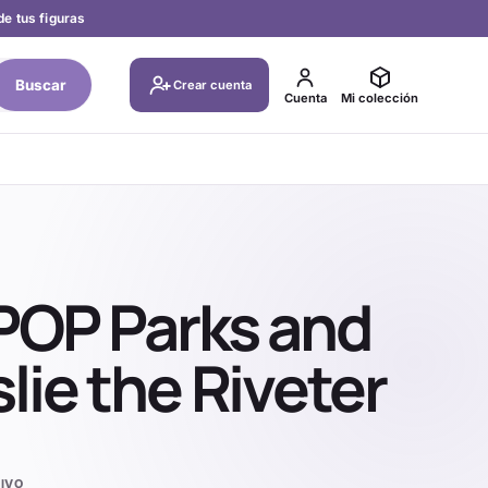
de tus figuras
Buscar
Crear cuenta
Cuenta
Mi colección
 POP Parks and
lie the Riveter
IVO