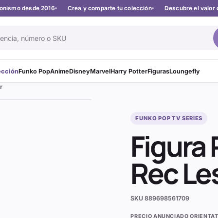
cionismo desde 2016
Crea y comparte tu colección
Descubre el valor 
ección
Funko Pop
Anime
Disney
Marvel
Harry Potter
Figuras
Loungefly
r
FUNKO POP TV SERIES
Figura
Rec Les
SKU
889698561709
PRECIO ANUNCIADO ORIENTAT