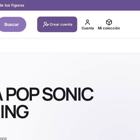
de tus figuras
Buscar
Crear cuenta
Cuenta
Mi colección
 POP SONIC
ING
IVO