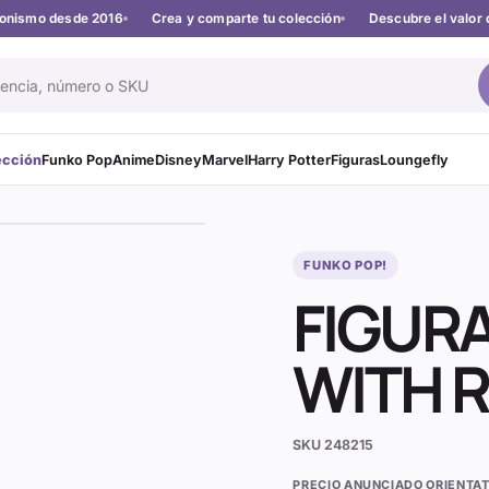
cionismo desde 2016
Crea y comparte tu colección
Descubre el valor 
ección
Funko Pop
Anime
Disney
Marvel
Harry Potter
Figuras
Loungefly
FUNKO POP!
FIGURA
WITH R
SKU
248215
PRECIO ANUNCIADO ORIENTAT