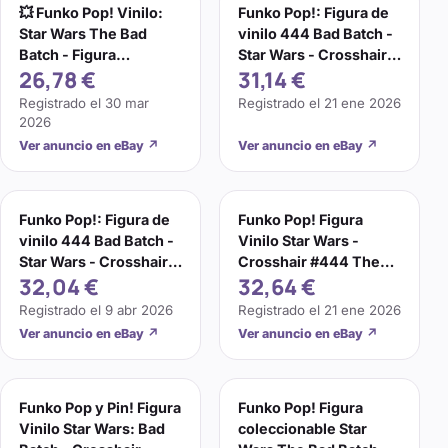
💥 Funko Pop! Vinilo:
Funko Pop!: Figura de
Star Wars The Bad
vinilo 444 Bad Batch -
Batch - Figura
Star Wars - Crosshair
26,78 €
31,14 €
Crosshair Kamino
[juguete nuevo]
#444
Registrado el
30 mar
Registrado el
21 ene 2026
2026
Ver anuncio en eBay
↗
Ver anuncio en eBay
↗
Funko Pop!: Figura de
Funko Pop! Figura
vinilo 444 Bad Batch -
Vinilo Star Wars -
Star Wars - Crosshair
Crosshair #444 The
32,04 €
32,64 €
[juguete nuevo]
Bad Batch
Registrado el
9 abr 2026
Registrado el
21 ene 2026
Ver anuncio en eBay
↗
Ver anuncio en eBay
↗
Funko Pop y Pin! Figura
Funko Pop! Figura
Vinilo Star Wars: Bad
coleccionable Star