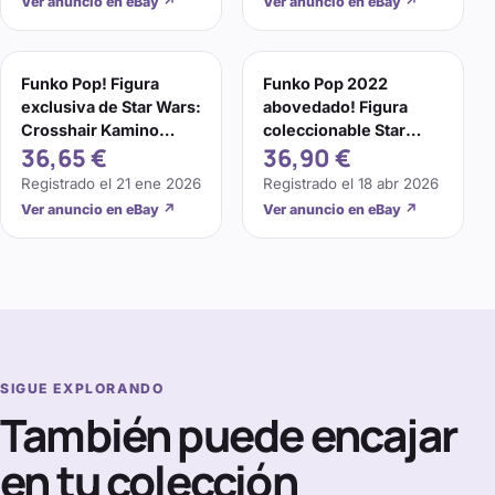
Ver anuncio en eBay
↗
Ver anuncio en eBay
↗
Funko Pop! Figura
Funko Pop 2022
exclusiva de Star Wars:
abovedado! Figura
Crosshair Kamino
coleccionable Star
36,65 €
36,90 €
#444 the Bad Batch
Wars: Bad Batch
Crosshair #444
Registrado el
21 ene 2026
Registrado el
18 abr 2026
Ver anuncio en eBay
↗
Ver anuncio en eBay
↗
SIGUE EXPLORANDO
También puede encajar
en tu colección