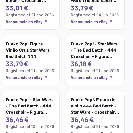
Batch - Crosshair
Wars The Bad Batch
33,01 €
33,79 €
(Kamino) #444
Crosshair #444
Registrado el
21 ene 2026
Registrado el
24 jun 2026
Ver anuncio en eBay
↗
Ver anuncio en eBay
↗
Funko Pop! Figura
Funko Pop! - Star Wars
Vinilo Cruz Star Wars
- The Bad Batch - 444
Bad Batch 444
Crosshair - Figura
33,79 €
36,18 €
Vinilo
Registrado el
21 ene 2026
Registrado el
21 ene 2026
Ver anuncio en eBay
↗
Ver anuncio en eBay
↗
Funko Pop! - Star Wars
Funko Pop!: Figura de
- The Bad Batch - 444
vinilo 444 Bad Batch -
Crosshair - Figura
Star Wars - Crosshair
36,46 €
36,46 €
Vinilo
[juguete nuevo]
Registrado el
10 mar 2026
Registrado el
21 ene 2026