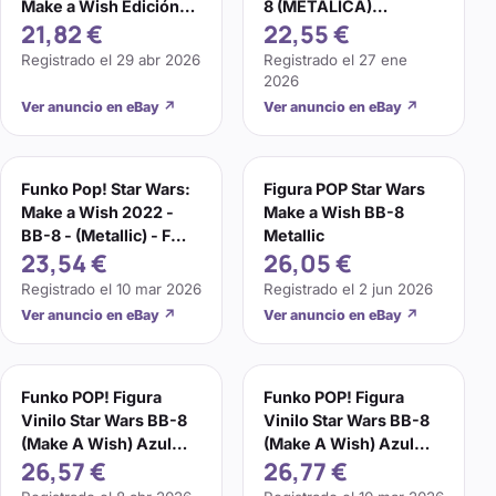
Make a Wish Edición
8 (METÁLICA)
21,82 €
22,55 €
SE
(FUNDACIÓN MAKE-A-
WISH) NUEVA
Registrado el
29 abr 2026
Registrado el
27 ene
2026
Ver anuncio en eBay
↗
Ver anuncio en eBay
↗
Funko Pop! Star Wars:
Figura POP Star Wars
Make a Wish 2022 -
Make a Wish BB-8
BB-8 - (Metallic) - F
Metallic
23,54 €
26,05 €
(Importación USA)
Registrado el
10 mar 2026
Registrado el
2 jun 2026
Ver anuncio en eBay
↗
Ver anuncio en eBay
↗
Funko POP! Figura
Funko POP! Figura
Vinilo Star Wars BB-8
Vinilo Star Wars BB-8
(Make A Wish) Azul
(Make A Wish) Azul
26,57 €
26,77 €
Metálico Nueva
Metálico Nueva