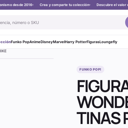
cionismo desde 2016
Crea y comparte tu colección
Descubre el valor 
ección
Funko Pop
Anime
Disney
Marvel
Harry Potter
Figuras
Loungefly
IKE
FUNKO POP!
FIGUR
WONDE
TINAS 