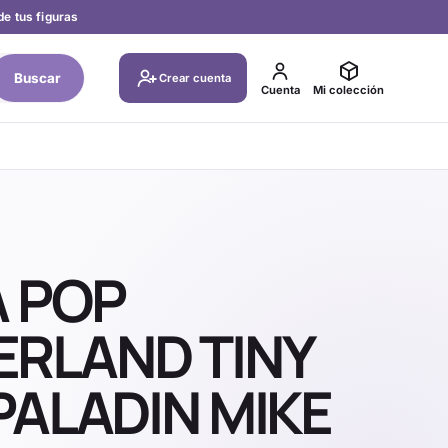
de tus figuras
Buscar
Crear cuenta
Cuenta
Mi colección
A POP
RLAND TINY
PALADIN MIKE