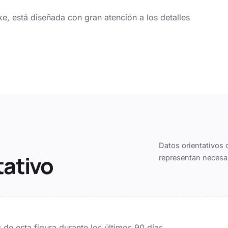
e, está diseñada con gran atención a los detalles
Datos orientativos 
tativo
representan necesa
de esta figura durante los últimos
90
días.