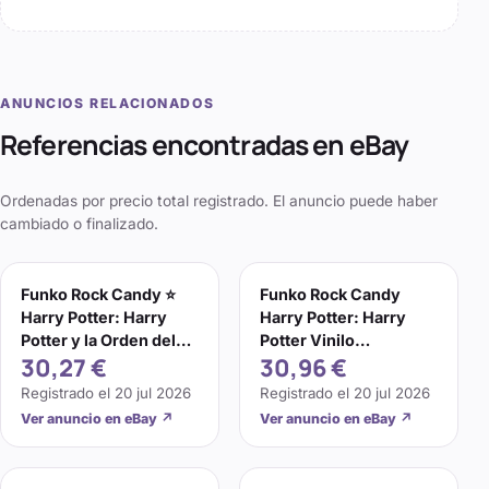
ANUNCIOS RELACIONADOS
Referencias encontradas en eBay
Ordenadas por precio total registrado. El anuncio puede haber
cambiado o finalizado.
Funko Rock Candy ⭐️
Funko Rock Candy
Harry Potter: Harry
Harry Potter: Harry
Potter y la Orden del
Potter Vinilo
30,27 €
30,96 €
Fénix
Coleccionable Mago
Warner Bros
Registrado el
20 jul 2026
Registrado el
20 jul 2026
Ver anuncio en eBay
↗
Ver anuncio en eBay
↗