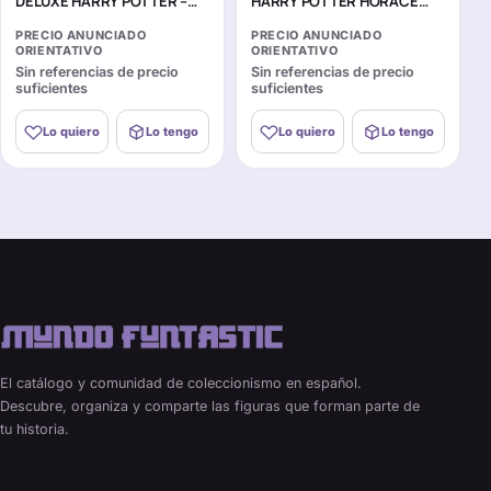
DELUXE HARRY POTTER –
HARRY POTTER HORACE
HARRY POTTER WITH
SLUGHORN
PRECIO ANUNCIADO
PRECIO ANUNCIADO
KNIGHT BUS
ORIENTATIVO
ORIENTATIVO
Sin referencias de precio
Sin referencias de precio
suficientes
suficientes
Lo quiero
Lo tengo
Lo quiero
Lo tengo
El catálogo y comunidad de coleccionismo en español.
Descubre, organiza y comparte las figuras que forman parte de
tu historia.